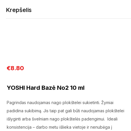
YOSHI Hard Bazė No2 10 ml
Krepšelis
Krepšelis tuščias
€
8.80
Tęsti apsipirkimą
YOSHI Hard Bazė No2 10 ml
Pagrindas naudojamas nago plokštelei sukietinti. Žymiai
padidina sukibimą. Jis taip pat gali būti naudojamas plokštelei
išlyginti arba švelniam nago plokštelės padengimui. Ideali
konsistencija – darbo metu išlieka vietoje ir nenubėga į