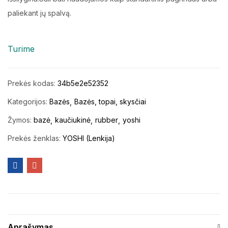
paliekant jų spalvą.
Turime
Prekės kodas:
34b5e2e52352
Kategorijos:
Bazės
Bazės, topai, skysčiai
Žymos:
bazė
kaučiukinė
rubber
yoshi
Prekės ženklas:
YOSHI (Lenkija)
Aprašymas