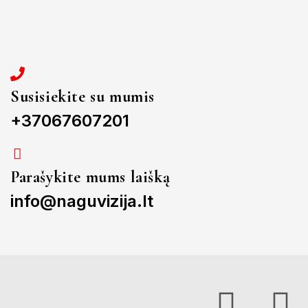
Susisiekite su mumis
+37067607201
Parašykite mums laišką
info@naguvizija.lt