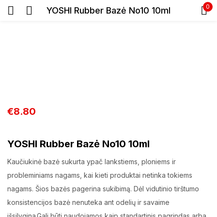
0
YOSHI Rubber Bazė No10 10ml
Prisijunkite
€
8.80
Prisiminti slaptažodį
Pamiršote slaptažodį?
YOSHI Rubber Bazė No10 10ml
Prisijungti
Kaučiukinė bazė sukurta ypač lankstiems, ploniems ir
probleminiams nagams, kai kieti produktai netinka tokiems
Registracija
nagams. Šios bazės pagerina sukibimą. Dėl vidutinio tirštumo
konsistencijos bazė nenuteka ant odelių ir savaime
išsilygina.Gali būti naudojamos kaip standartinis pagrindas arba