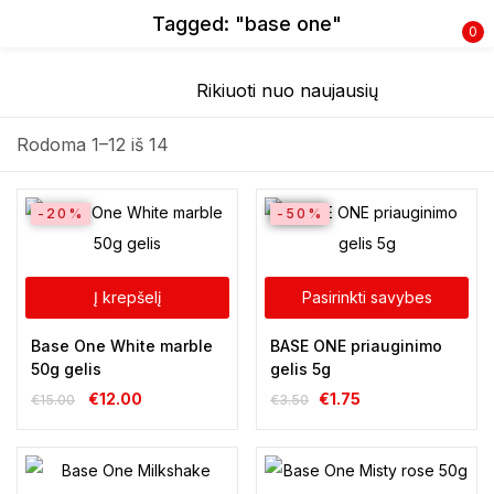
Tagged: "base one"
0
Prisijunkite
Rodoma 1–12 iš 14
-20%
SALE
-50%
Prisiminti slaptažodį
Pamiršote slaptažodį?
Į krepšelį
Pasirinkti savybes
Base One White marble
BASE ONE priauginimo
Prisijungti
50g gelis
gelis 5g
€
12.00
€
1.75
€
15.00
€
3.50
Registracija