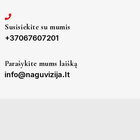
Susisiekite su mumis
+37067607201
Parašykite mums laišką
info@naguvizija.lt