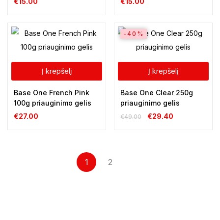
€
15.00
€
15.00
-40%
Į krepšelį
Į krepšelį
Base One French Pink
Base One Clear 250g
100g priauginimo gelis
priauginimo gelis
€
27.00
€
29.40
€
49.00
1
2