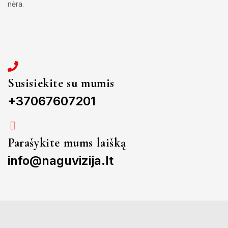
nėra.
Susisiekite su mumis
+37067607201
Parašykite mums laišką
info@naguvizija.lt