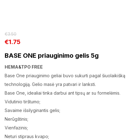
€
3.50
€
1.75
BASE ONE priauginimo gelis 5g
HEMA&TPO FREE
Base One priauginimo geliai buvo sukurti pagal šiuolaikišką
technologiją. Gelio masė yra patvari ir lanksti.
Base One, idealiai tinka darbui ant tipsų ar su formelėmis.
Vidutinio tirštumo;
Savaime išsilyginantis gelis;
Nerūgštinis;
Vienfazinis;
Neturi stipraus kvapo;