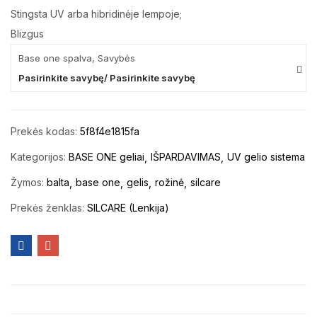
Stingsta UV arba hibridinėje lempoje;
Blizgus
Base one spalva, Savybės
Pasirinkite savybę/ Pasirinkite savybę
Prekės kodas:
5f8f4e1815fa
Kategorijos:
BASE ONE geliai
IŠPARDAVIMAS
UV gelio sistema
Žymos:
balta
base one
gelis
rožinė
silcare
Prekės ženklas:
SILCARE (Lenkija)