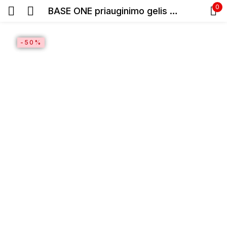
0
BASE ONE priauginimo gelis 5g
Prisijunkite
SALE
-50%
Prisiminti slaptažodį
Pamiršote slaptažodį?
Prisijungti
Registracija