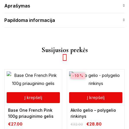
Aprašymas
Papildoma informacija
Susijusios prekės
-10%
Į krepšelį
Į krepšelį
Base One French Pink
Akrilo gelio – polygelio
100g priauginimo gelis
rinkinys
€
27.00
€
28.80
€
32.00