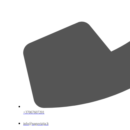
+37067607201
info@naguvizija.lt