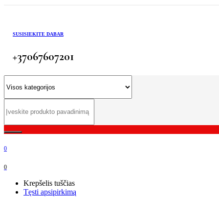
SUSISIEKITE DABAR
+37067607201
0
0
Krepšelis tuščias
Tęsti apsipirkimą