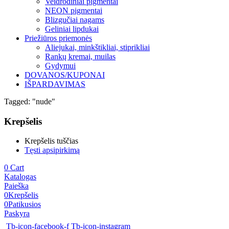
Veidrodiniai pigmentai
NEON pigmentai
Blizgučiai nagams
Geliniai lipdukai
Priežiūros priemonės
Aliejukai, minkštikliai, stiprikliai
Rankų kremai, muilas
Gydymui
DOVANOS/KUPONAI
IŠPARDAVIMAS
Tagged: "nude"
Krepšelis
Krepšelis tuščias
Tęsti apsipirkimą
0
Cart
Katalogas
Paieška
0
Krepšelis
0
Patikusios
Paskyra
Tb-icon-facebook-f
Tb-icon-instagram