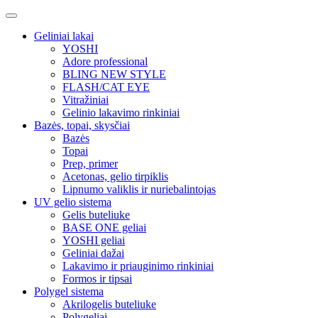
Geliniai lakai
YOSHI
Adore professional
BLING NEW STYLE
FLASH/CAT EYE
Vitražiniai
Gelinio lakavimo rinkiniai
Bazės, topai, skysčiai
Bazės
Topai
Prep, primer
Acetonas, gelio tirpiklis
Lipnumo valiklis ir nuriebalintojas
UV gelio sistema
Gelis buteliuke
BASE ONE geliai
YOSHI geliai
Geliniai dažai
Lakavimo ir priauginimo rinkiniai
Formos ir tipsai
Polygel sistema
Akrilogelis buteliuke
Polygeliai