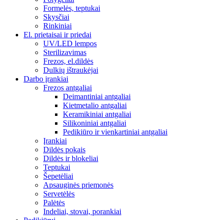
Formelės, teptukai
Skysčiai
Rinkiniai
El. prietaisai ir priedai
UV/LED lempos
Sterilizavimas
Frezos, el.dildės
Dulkių ištraukėjai
Darbo įrankiai
Frezos antgaliai
Deimantiniai antgaliai
Kietmetalio antgaliai
Keramikiniai antgaliai
Silikoniniai antgaliai
Pedikiūro ir vienkartiniai antgaliai
Įrankiai
Dildės pokais
Dildės ir blokeliai
Teptukai
Šepetėliai
Apsauginės priemonės
Servetėlės
Palėtės
Indeliai, stovai, porankiai