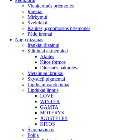
Pedikiūrui
Vienkartinės priemonės
Įrankiai
Mirkymui
Šveitikliai
Kaukės, gydomosios priemonės
Pėdų kremai
Nagų dizainas
Įrankiai dizainui
Stikliniai akmenukai
Akutės
Kitos formos
Didesnės pakuotės
Metaliniai ikriukai
Skystieji pigmentai
Lipdukai vandeniniai
Lipdukai lipnus
LOVE
WINTER
GAMTA
MOTERYS
JUOSTELĖS
KITOS
Štampavimas
Folija