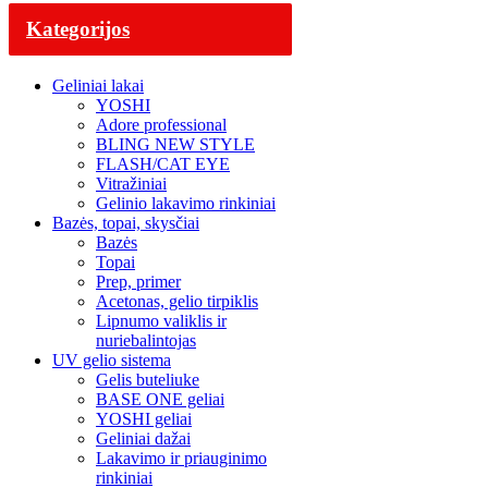
Kategorijos
Geliniai lakai
YOSHI
Adore professional
BLING NEW STYLE
FLASH/CAT EYE
Vitražiniai
Gelinio lakavimo rinkiniai
Bazės, topai, skysčiai
Bazės
Topai
Prep, primer
Acetonas, gelio tirpiklis
Lipnumo valiklis ir
nuriebalintojas
UV gelio sistema
Gelis buteliuke
BASE ONE geliai
YOSHI geliai
Geliniai dažai
Lakavimo ir priauginimo
rinkiniai