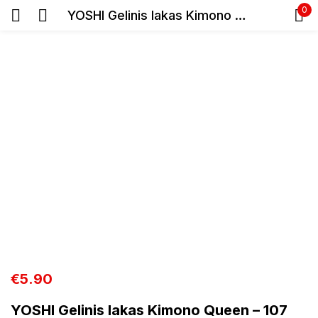
0
YOSHI Gelinis lakas Kimono Queen – 107 6ml
Prisijunkite
Prisiminti slaptažodį
Pamiršote slaptažodį?
Prisijungti
Registracija
€
5.90
YOSHI Gelinis lakas Kimono Queen – 107