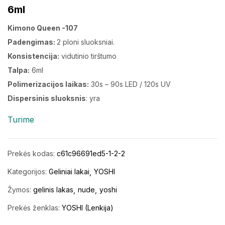
6ml
Kimono Queen -107
Padengimas:
2 ploni sluoksniai.
Konsistencija:
vidutinio tirštumo
Talpa:
6ml
Polimerizacijos laikas:
30s – 90s LED / 120s UV
Dispersinis sluoksnis
: yra
Turime
Prekės kodas:
c61c96691ed5-1-2-2
Kategorijos:
Geliniai lakai
YOSHI
Žymos:
gelinis lakas
nude
yoshi
Prekės ženklas:
YOSHI (Lenkija)