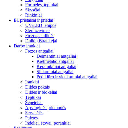
Formelės, teptukai
Skysčiai
Rinkiniai
El. prietaisai ir priedai
UV/LED lempos
Sterilizavimas
Frezos, el.dildės
Dulkių ištraukėjai
Darbo įrankiai
Frezos antgaliai
Deimantiniai antgaliai
Kietmetalio antgaliai
Keramikiniai antgaliai
Silikoniniai antgaliai
Pedikiūro ir vienkartiniai antgaliai
Įrankiai
Dildės pokais
Dildės ir blokeliai
Teptukai
Šepetėliai
Apsauginės priemonės
Servetėlės
Palėtės
Indeliai, stovai, porankiai