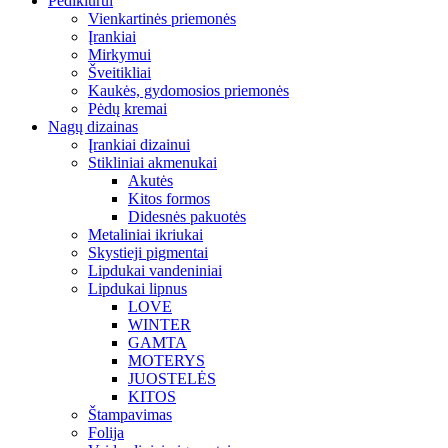
Pedikiūrui
Vienkartinės priemonės
Įrankiai
Mirkymui
Šveitikliai
Kaukės, gydomosios priemonės
Pėdų kremai
Nagų dizainas
Įrankiai dizainui
Stikliniai akmenukai
Akutės
Kitos formos
Didesnės pakuotės
Metaliniai ikriukai
Skystieji pigmentai
Lipdukai vandeniniai
Lipdukai lipnus
LOVE
WINTER
GAMTA
MOTERYS
JUOSTELĖS
KITOS
Štampavimas
Folija