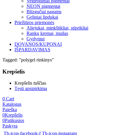
Veidrodiniai pigmentai
NEON pigmentai
Blizgučiai nagams
Geliniai lipdukai
Priežiūros priemonės
Aliejukai, minkštikliai, stiprikliai
Rankų kremai, muilas
Gydymui
DOVANOS/KUPONAI
IŠPARDAVIMAS
Tagged: "polygel rinkinys"
Krepšelis
Krepšelis tuščias
Tęsti apsipirkimą
0
Cart
Katalogas
Paieška
0
Krepšelis
0
Patikusios
Paskyra
Tb-icon-facebook-f
Tb-icon-instagram