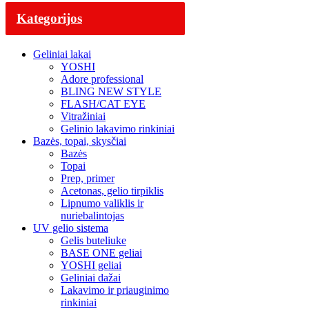
Kategorijos
Geliniai lakai
YOSHI
Adore professional
BLING NEW STYLE
FLASH/CAT EYE
Vitražiniai
Gelinio lakavimo rinkiniai
Bazės, topai, skysčiai
Bazės
Topai
Prep, primer
Acetonas, gelio tirpiklis
Lipnumo valiklis ir
nuriebalintojas
UV gelio sistema
Gelis buteliuke
BASE ONE geliai
YOSHI geliai
Geliniai dažai
Lakavimo ir priauginimo
rinkiniai