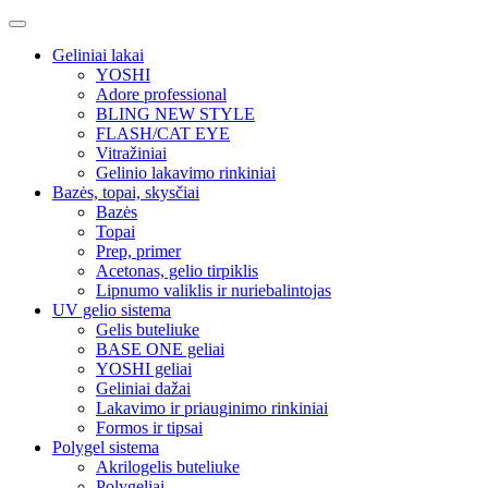
Geliniai lakai
YOSHI
Adore professional
BLING NEW STYLE
FLASH/CAT EYE
Vitražiniai
Gelinio lakavimo rinkiniai
Bazės, topai, skysčiai
Bazės
Topai
Prep, primer
Acetonas, gelio tirpiklis
Lipnumo valiklis ir nuriebalintojas
UV gelio sistema
Gelis buteliuke
BASE ONE geliai
YOSHI geliai
Geliniai dažai
Lakavimo ir priauginimo rinkiniai
Formos ir tipsai
Polygel sistema
Akrilogelis buteliuke
Polygeliai