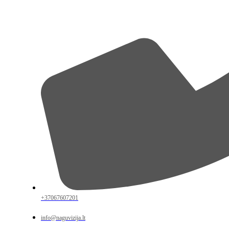
+37067607201
info@naguvizija.lt