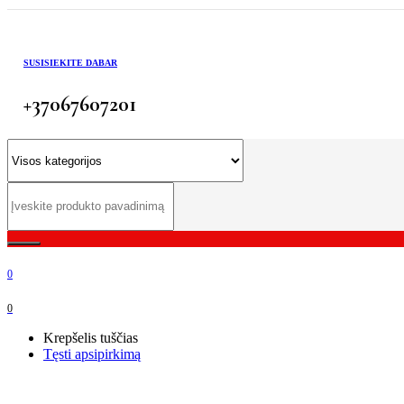
SUSISIEKITE DABAR
+37067607201
0
0
Krepšelis tuščias
Tęsti apsipirkimą