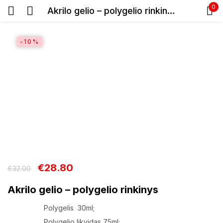
0
Akrilo gelio – polygelio rinkinys
Prisijunkite
-10%
Prisiminti slaptažodį
Pamiršote slaptažodį?
Prisijungti
€
28.80
€
32.00
Akrilo gelio – polygelio rinkinys
Registracija
Polygelis 30ml;
Polygelio likvidas 75ml;