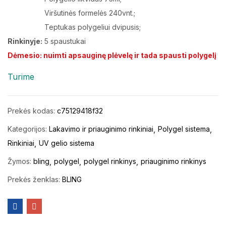
Viršutinės formelės 240vnt.;
Teptukas polygeliui dvipusis;
Rinkinyje:
5 spaustukai
Dėmesio: nuimti apsauginę plėvelę ir tada spausti polygelį
Turime
Prekės kodas:
c75129418f32
Kategorijos:
Lakavimo ir priauginimo rinkiniai
Polygel sistema
Rinkiniai
UV gelio sistema
Žymos:
bling
polygel
polygel rinkinys
priauginimo rinkinys
Prekės ženklas:
BLING