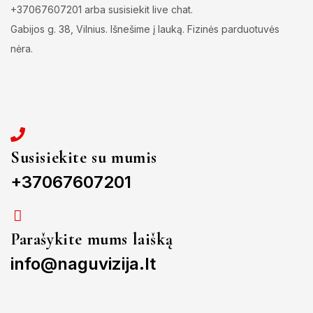
+37067607201 arba susisiekit live chat.
Gabijos g. 38, Vilnius. Išnešime į lauką. Fizinės parduotuvės
nėra.
Susisiekite su mumis
+37067607201
Parašykite mums laišką
info@naguvizija.lt