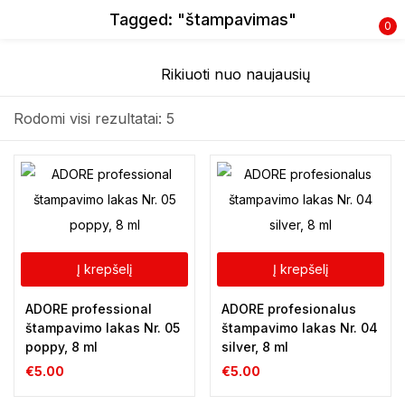
Tagged: "štampavimas"
0
Prisijunkite
Rodomi visi rezultatai: 5
Prisiminti slaptažodį
Pamiršote slaptažodį?
Į krepšelį
Į krepšelį
Prisijungti
ADORE professional
ADORE profesionalus
štampavimo lakas Nr. 05
štampavimo lakas Nr. 04
poppy, 8 ml
silver, 8 ml
Registracija
€
5.00
€
5.00