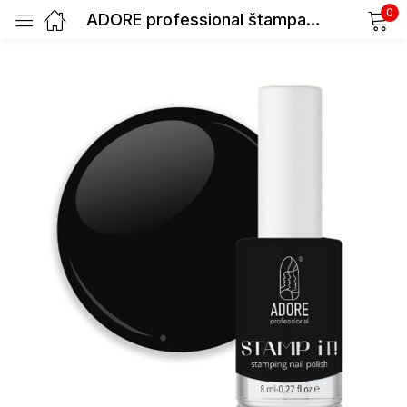
0
ADORE professional štampavimo lakas Nr. 02 charcoal, 8 ml
Prisijunkite
Prisiminti slaptažodį
Pamiršote slaptažodį?
Prisijungti
Registracija