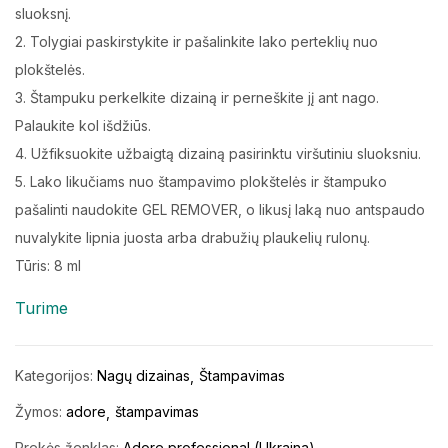
sluoksnį.
2. Tolygiai paskirstykite ir pašalinkite lako perteklių nuo
plokštelės.
3. Štampuku perkelkite dizainą ir perneškite jį ant nago.
Palaukite kol išdžiūs.
4. Užfiksuokite užbaigtą dizainą pasirinktu viršutiniu sluoksniu.
5. Lako likučiams nuo štampavimo plokštelės ir štampuko
pašalinti naudokite GEL REMOVER, o likusį laką nuo antspaudo
nuvalykite lipnia juosta arba drabužių plaukelių rulonų.
Tūris: 8 ml
Turime
Kategorijos:
Nagų dizainas
Štampavimas
Žymos:
adore
štampavimas
Prekės ženklas:
Adore professional (Ukraina)