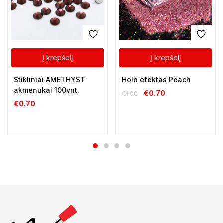
Į krepšelį
Į krepšelį
Stikliniai AMETHYST
Holo efektas Peach
akmenukai 100vnt.
€
0.70
€
1.00
€
0.70