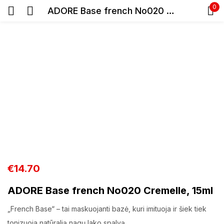
0
ADORE Base french No020 Cremelle, 15ml
Prisijunkite
Prisiminti slaptažodį
Pamiršote slaptažodį?
Prisijungti
€
14.70
Registracija
ADORE Base french No020 Cremelle, 15ml
„French Base“ – tai maskuojanti bazė, kuri imituoja ir šiek tiek
tonizuoja natūralią nagų lako spalvą.