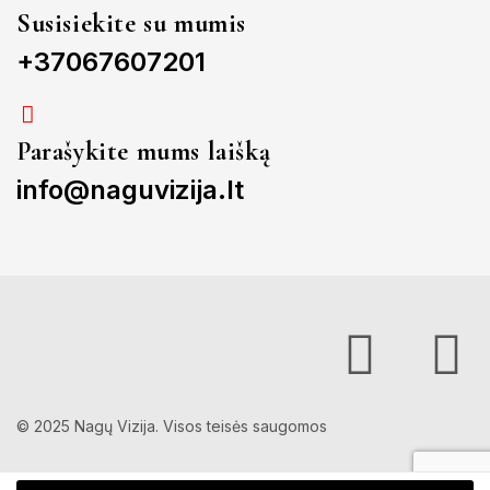
Susisiekite su mumis
+37067607201
Parašykite mums laišką
info@naguvizija.lt
© 2025 Nagų Vizija. Visos teisės saugomos