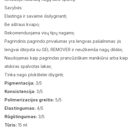
Savybės:
Elastinga ir savaime išsilyginanti;
Be aštraus kvapo;
Rekomenduojama visų tipų nagams;
Pagrindinis pagrindo privalumas yra lengvas pašalinimas: jis
lengvai ištirpsta su GEL REMOVER ir neužkemša nagų dildės;
Naudojamas kaip pagrindas prancūziškam manikiūrui arba kaip
atskiras spalvotas lakas;
Tinka nago plokštelei išlyginti;
Pigmentacija:
3/5
Konsistencija:
3/5
Polimerizacijos greitis:
5/5
Elastingumas:
4/5
Rūgštingumas:
3/5
Tūris:
15 ml