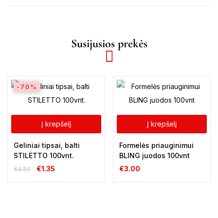
Susijusios prekės
-70%
Į krepšelį
Į krepšelį
Geliniai tipsai, balti
Formelės priauginimui
STILETTO 100vnt.
BLING juodos 100vnt
€
1.35
€
3.00
€
4.50