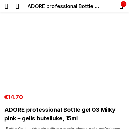
0
ADORE professional Bottle gel 03 Milky pink – gelis buteliuke, 15ml
Prisijunkite
Prisiminti slaptažodį
Pamiršote slaptažodį?
Prisijungti
€
14.70
ADORE professional Bottle gel 03 Milky
Registracija
pink – gelis buteliuke, 15ml
„Bottle Gel“ – vidutinio tirštumo maskuojantis gelis natūraliems