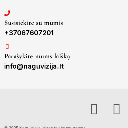
Susisiekite su mumis
+37067607201
Parašykite mums laišką
info@naguvizija.lt
© 2025 Nagų Vizija. Visos teisės saugomos