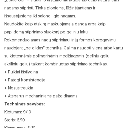
nagams stiprinti. Tinka ploniems, lūžinėjantiems ir
išsausėjusiems iki salono ilgio nagams.
Naudokite kaip atskirą maskuojamąją dangą arba kaip
papildomą stiprinimo sluoksnį po geliniu laku.
Rekomenduojamas nagų stiprinimui ir jų formos koregavimui
naudojant „be dildės“ techniką. Galima naudoti vieną arba kartu
su kietesnėmis polimerinėmis medžiagomis (geliniu geliu,
akriliniu geliu) taikant kombinuotas stiprinimo technikas.
+ Puikiai išsilygina
+ Patogi konsistencija
+ Nesusitraukia
+ Atsparus mechaniniams pažeidimams
Techninės savybės:
Kietumas: 9/10
Storis: 6/10
Klampumas: 6/10