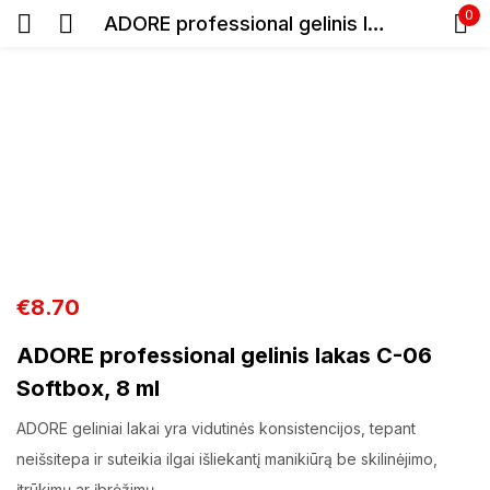
0
ADORE professional gelinis lakas C-06 Softbox, 8 ml
Prisijunkite
Prisiminti slaptažodį
Pamiršote slaptažodį?
€
8.70
ADORE professional gelinis lakas C-06
Prisijungti
Softbox, 8 ml
Registracija
ADORE geliniai lakai yra vidutinės konsistencijos, tepant
neišsitepa ir suteikia ilgai išliekantį manikiūrą be skilinėjimo,
įtrūkimų ar įbrėžimų.