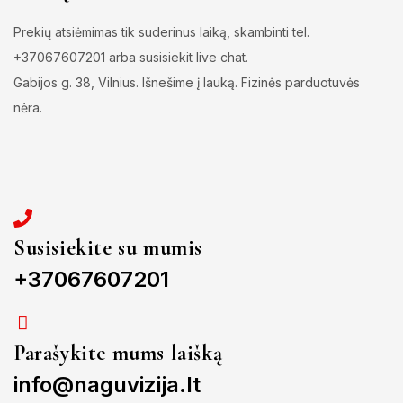
Prekių atsiėmimas tik suderinus laiką, skambinti tel.
+37067607201 arba susisiekit live chat.
Gabijos g. 38, Vilnius. Išnešime į lauką. Fizinės parduotuvės
nėra.
Susisiekite su mumis
+37067607201
Parašykite mums laišką
info@naguvizija.lt