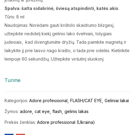
Spalva: šalta sidabrinė, šviesą atspindinti, katės akis
Tūris: 8 ml
Naudojimas: Norėdami gauti krištolo skaidrumo blizgesį,
užtepkite nedidelį kiekį gelinio lako švelniais, tolygiais
judesiais, kad išvengtumėte dryžių. Tada paimkite magnetą ir
laikykite jį prie laisvo nago krašto, o tada prie odelės. Kietinkite
lempoje 60 sekundžių. Užtepkite viršutinį sluoksnį.
Turime
Kategorijos:
Adore professional
FLASH/CAT EYE
Geliniai lakai
Žymos:
adore
cat eye
flash
gelinis lakas
Prekės ženklas:
Adore professional (Ukraina)