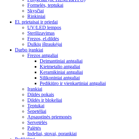
Formelės, teptukai
Skysčiai
Rinkiniai
El. prietaisai ir priedai
UV/LED lempos
Sterilizavimas
Frezos, el.dildės
Dulkių ištraukėjai
Darbo įrankiai
Frezos antgaliai
Deimantiniai antgaliai
Kietmetalio antgaliai
Keramikiniai antgaliai
Silikoniniai antgaliai
Pedikiūro ir vienkartiniai antgaliai
Įrankiai
Dildės pokais
Dildės ir blokeliai
Teptukai
Šepetėliai
Apsauginės priemonės
Servetėlės
Palėtės
Indeliai, stovai, porankiai