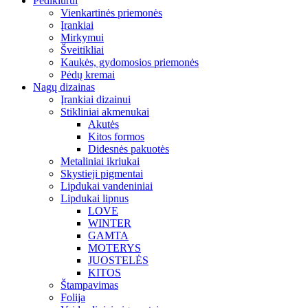
Pedikiūrui
Vienkartinės priemonės
Įrankiai
Mirkymui
Šveitikliai
Kaukės, gydomosios priemonės
Pėdų kremai
Nagų dizainas
Įrankiai dizainui
Stikliniai akmenukai
Akutės
Kitos formos
Didesnės pakuotės
Metaliniai ikriukai
Skystieji pigmentai
Lipdukai vandeniniai
Lipdukai lipnus
LOVE
WINTER
GAMTA
MOTERYS
JUOSTELĖS
KITOS
Štampavimas
Folija