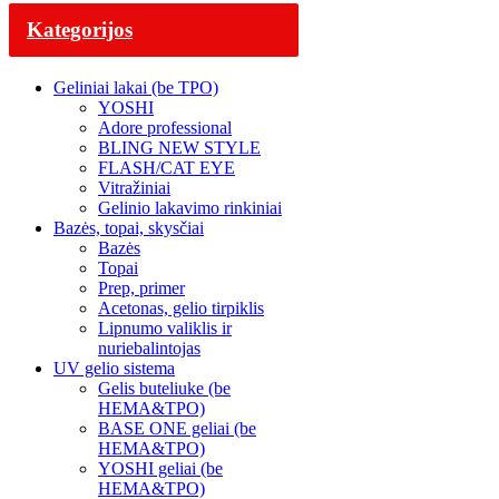
Kategorijos
Geliniai lakai (be TPO)
YOSHI
Adore professional
BLING NEW STYLE
FLASH/CAT EYE
Vitražiniai
Gelinio lakavimo rinkiniai
Bazės, topai, skysčiai
Bazės
Topai
Prep, primer
Acetonas, gelio tirpiklis
Lipnumo valiklis ir
nuriebalintojas
UV gelio sistema
Gelis buteliuke (be
HEMA&TPO)
BASE ONE geliai (be
HEMA&TPO)
YOSHI geliai (be
HEMA&TPO)