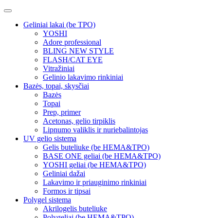
Geliniai lakai (be TPO)
YOSHI
Adore professional
BLING NEW STYLE
FLASH/CAT EYE
Vitražiniai
Gelinio lakavimo rinkiniai
Bazės, topai, skysčiai
Bazės
Topai
Prep, primer
Acetonas, gelio tirpiklis
Lipnumo valiklis ir nuriebalintojas
UV gelio sistema
Gelis buteliuke (be HEMA&TPO)
BASE ONE geliai (be HEMA&TPO)
YOSHI geliai (be HEMA&TPO)
Geliniai dažai
Lakavimo ir priauginimo rinkiniai
Formos ir tipsai
Polygel sistema
Akrilogelis buteliuke
Polygeliai (be HEMA&TPO)