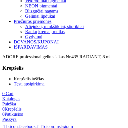
Veidrodiniai pigmentai
NEON pigmentai
Blizgučiai nagams
Geliniai lipdukai
Priežiūros priemonės
Aliejukai, minkštikliai, stiprikliai
Rankų kremai, muilas
Gydymui
DOVANOS/KUPONAI
IŠPARDAVIMAS
ADORE professional gelinis lakas Nr.435 RADIANT, 8 ml
Krepšelis
Krepšelis tuščias
Tęsti apsipirkimą
0
Cart
Katalogas
Paieška
0
Krepšelis
0
Patikusios
Paskyra
Tb-icon-facebook-f
Tb-icon-instagram