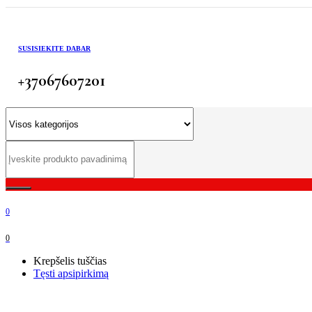
SUSISIEKITE DABAR
+37067607201
0
0
Krepšelis tuščias
Tęsti apsipirkimą