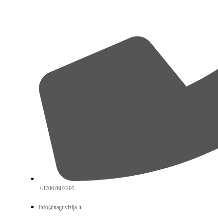
+37067607201
info@naguvizija.lt