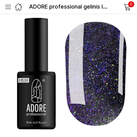
0
ADORE professional gelinis lakas Z-05 Twilight, 8 ml
Prisijunkite
Prisiminti slaptažodį
Pamiršote slaptažodį?
Prisijungti
Registracija