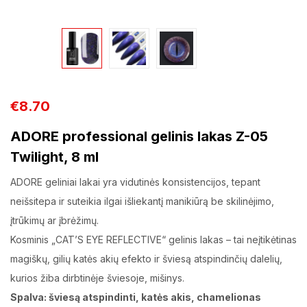
€
8.70
ADORE professional gelinis lakas Z-05
Twilight, 8 ml
ADORE geliniai lakai yra vidutinės konsistencijos, tepant
neišsitepa ir suteikia ilgai išliekantį manikiūrą be skilinėjimo,
įtrūkimų ar įbrėžimų.
Kosminis „CAT’S EYE REFLECTIVE“ gelinis lakas – tai neįtikėtinas
magiškų, gilių katės akių efekto ir šviesą atspindinčių dalelių,
kurios žiba dirbtinėje šviesoje, mišinys.
Spalva: šviesą atspindinti, katės akis, chamelionas