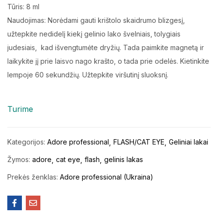
Tūris: 8 ml
Naudojimas: Norėdami gauti krištolo skaidrumo blizgesį,
užtepkite nedidelį kiekį gelinio lako švelniais, tolygiais
judesiais, kad išvengtumėte dryžių. Tada paimkite magnetą ir
laikykite jį prie laisvo nago krašto, o tada prie odelės. Kietinkite
lempoje 60 sekundžių. Užtepkite viršutinį sluoksnį.
Turime
Kategorijos:
Adore professional
FLASH/CAT EYE
Geliniai lakai
Žymos:
adore
cat eye
flash
gelinis lakas
Prekės ženklas:
Adore professional (Ukraina)