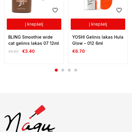
Į krepšelį
Į krepšelį
BLING Smoothie wide
YOSHI Gelinis lakas Hula
cat gelinis lakas 07 12ml
Glow – 012 6ml
€
3.40
€
6.70
€
6.80