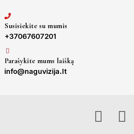
Susisiekite su mumis
+37067607201
Parašykite mums laišką
info@naguvizija.lt