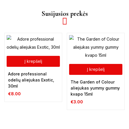
Susijusios prekės
Į krepšelį
Į krepšelį
Adore professional
odelių aliejukas Exotic,
The Garden of Colour
30ml
aliejukas yummy gummy
€
8.00
kvapo 15ml
€
3.00