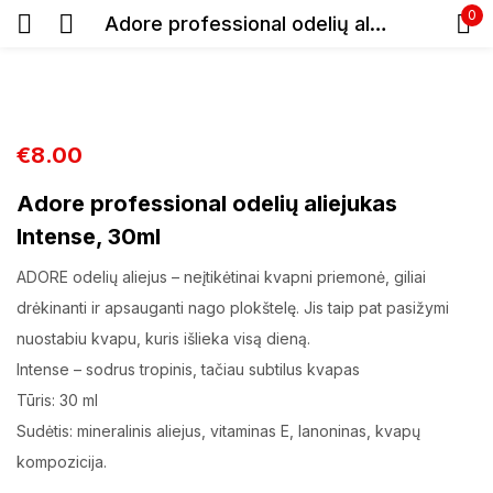
0
Adore professional odelių aliejukas Intense, 30ml
Prisijunkite
€
8.00
Adore professional odelių aliejukas
Intense, 30ml
Prisiminti slaptažodį
ADORE odelių aliejus – neįtikėtinai kvapni priemonė, giliai
Pamiršote slaptažodį?
drėkinanti ir apsauganti nago plokštelę. Jis taip pat pasižymi
nuostabiu kvapu, kuris išlieka visą dieną.
Prisijungti
Intense – sodrus tropinis, tačiau subtilus kvapas
Tūris: 30 ml
Registracija
Sudėtis: mineralinis aliejus, vitaminas E, lanoninas, kvapų
kompozicija.