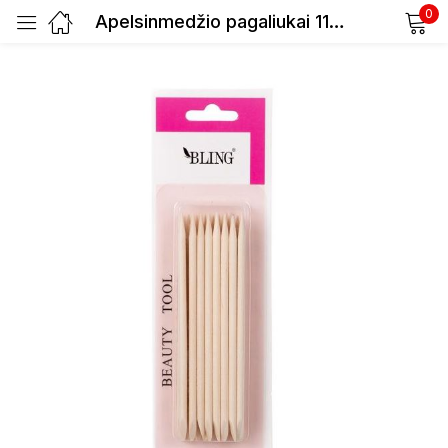
0
Apelsinmedžio pagaliukai 11cm 24vnt
Prisijunkite
Prisiminti slaptažodį
Pamiršote slaptažodį?
Prisijungti
Registracija