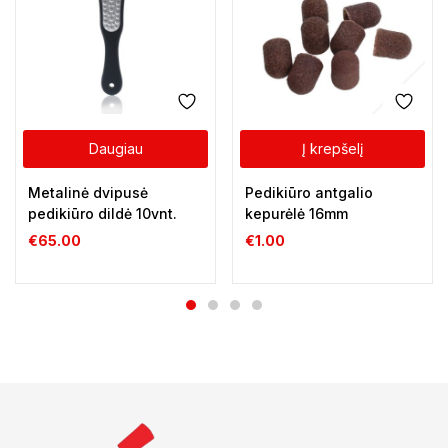
Daugiau
Į krepšelį
Metalinė dvipusė
Pedikiūro antgalio
pedikiūro dildė 10vnt.
kepurėlė 16mm
€
65.00
€
1.00