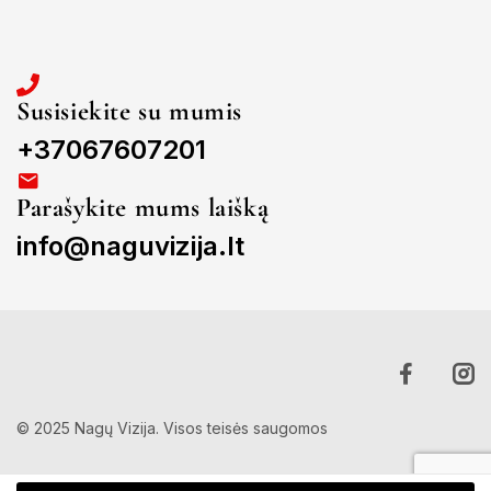
Susisiekite su mumis
+37067607201
Parašykite mums laišką
info@naguvizija.lt
© 2025 Nagų Vizija. Visos teisės saugomos