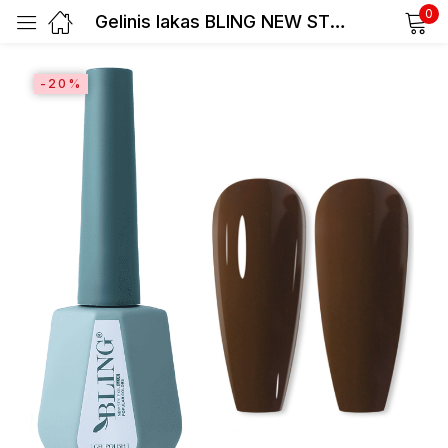
0
Gelinis lakas BLING NEW STYLE 10ml 042
Prisijunkite
-20%
Prisiminti slaptažodį
Pamiršote slaptažodį?
Prisijungti
Registracija