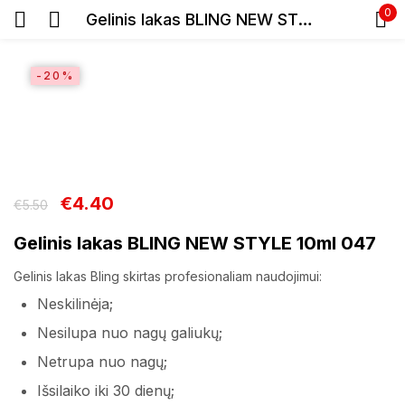
0
Gelinis lakas BLING NEW STYLE 10ml 047
Prisijunkite
-20%
€
4.40
€
5.50
Prisiminti slaptažodį
Pamiršote slaptažodį?
Gelinis lakas BLING NEW STYLE 10ml 047
Gelinis lakas Bling skirtas profesionaliam naudojimui:
Prisijungti
Neskilinėja;
Nesilupa nuo nagų galiukų;
Registracija
Netrupa nuo nagų;
Išsilaiko iki 30 dienų;