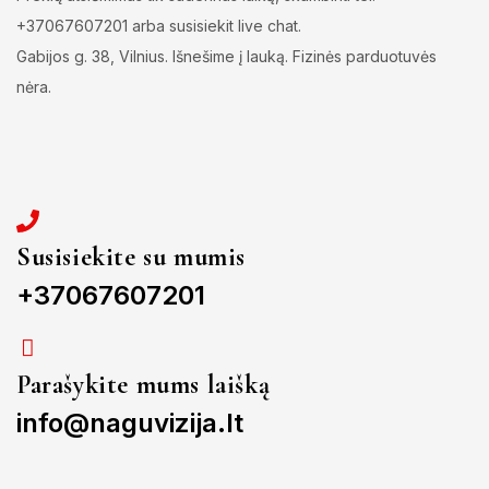
+37067607201 arba susisiekit live chat.
Gabijos g. 38, Vilnius. Išnešime į lauką. Fizinės parduotuvės
nėra.
Susisiekite su mumis
+37067607201
Parašykite mums laišką
info@naguvizija.lt