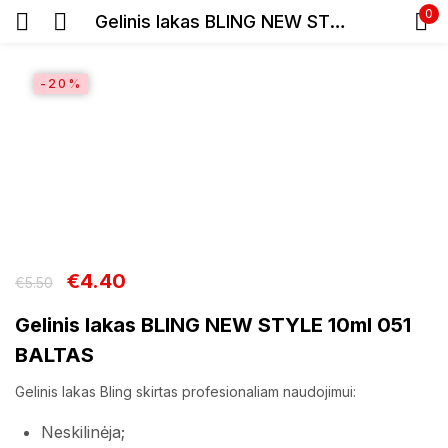
0
Gelinis lakas BLING NEW STYLE 10ml 051 BALTAS
Prisijunkite
-20%
Prisiminti slaptažodį
Pamiršote slaptažodį?
€
4.40
€
5.50
Gelinis lakas BLING NEW STYLE 10ml 051
Prisijungti
BALTAS
Registracija
Gelinis lakas Bling skirtas profesionaliam naudojimui:
Neskilinėja;