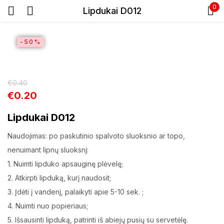
0
Lipdukai D012
Prisijunkite
SALE
-50%
€
0.40
€
0.20
Lipdukai D012
Prisiminti slaptažodį
Pamiršote slaptažodį?
Naudojimas: po paskutinio spalvoto sluoksnio ar topo,
nenuimant lipnų sluoksnį:
Prisijungti
1. Nuimti lipduko apsauginę plėvelę;
2. Atkirpti lipduką, kurį naudosit;
3. Įdėti į vandenį, palaikyti apie 5-10 sek. ;
Registracija
4. Nuimti nuo popieriaus;
5. Išsausinti lipduką, patrinti iš abiejų pusių su servetėlę.