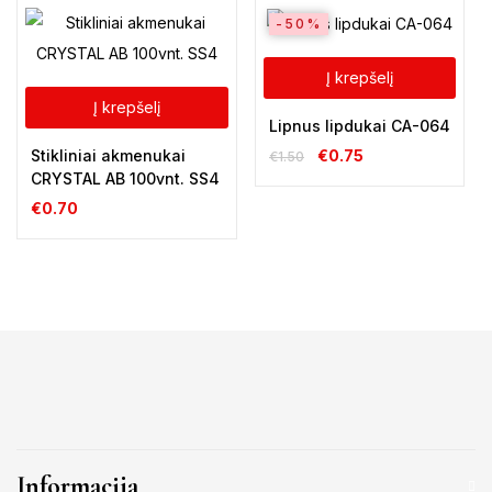
-50%
Į krepšelį
Į krepšelį
Lipnus lipdukai CA-064
Stikliniai akmenukai
€
0.75
€
1.50
CRYSTAL AB 100vnt. SS4
€
0.70
Informacija