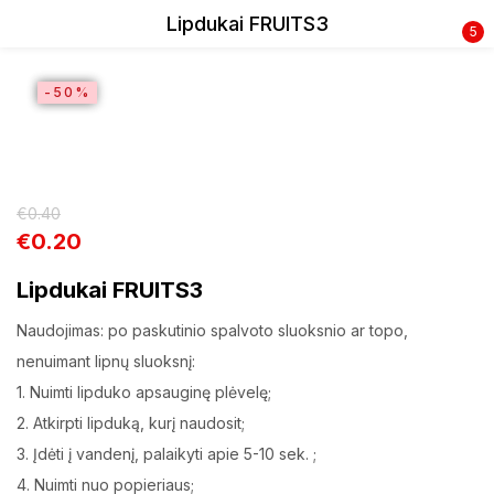
Lipdukai FRUITS3
5
Prisijunkite
SALE
-50%
€
0.40
€
0.20
Prisiminti slaptažodį
Lipdukai FRUITS3
Pamiršote slaptažodį?
Naudojimas: po paskutinio spalvoto sluoksnio ar topo,
Prisijungti
nenuimant lipnų sluoksnį:
1. Nuimti lipduko apsauginę plėvelę;
2. Atkirpti lipduką, kurį naudosit;
Registracija
3. Įdėti į vandenį, palaikyti apie 5-10 sek. ;
4. Nuimti nuo popieriaus;