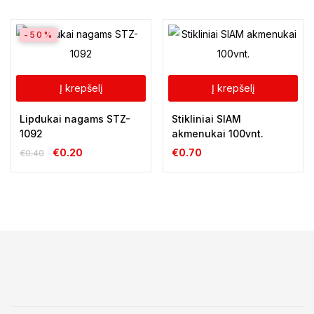
-50%
Į krepšelį
Į krepšelį
Lipdukai nagams STZ-
Stikliniai SIAM
1092
akmenukai 100vnt.
€
0.20
€
0.70
€
0.40