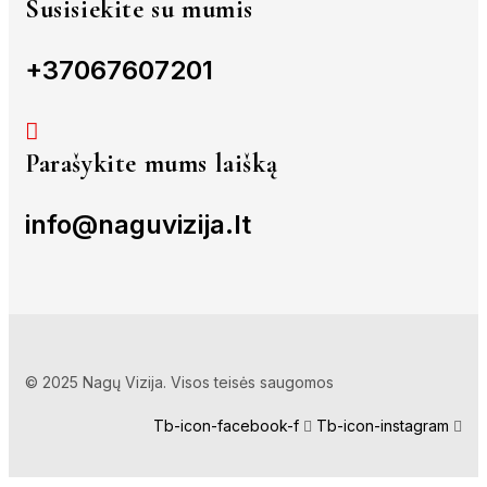
Susisiekite su mumis
+37067607201
Parašykite mums laišką
info@naguvizija.lt
© 2025 Nagų Vizija. Visos teisės saugomos
Tb-icon-facebook-f
Tb-icon-instagram