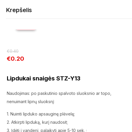
Lipdukai snaigės STZ-Y13
Krepšelis
-50%
SALE
€
0.40
€
0.20
Krepšelis tuščias
Tęsti apsipirkimą
Lipdukai snaigės STZ-Y13
Naudojimas: po paskutinio spalvoto sluoksnio ar topo,
nenuimant lipnų sluoksnį:
1. Nuimti lipduko apsauginę plėvelę;
2. Atkirpti lipduką, kurį naudosit;
3. Įdėti į vandenį, palaikyti apie 5-10 sek. ;