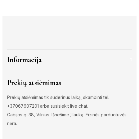
The
options
may
be
chosen
on
the
Informacija
product
page
Prekių atsiėmimas
Prekių atsiėmimas tik suderinus laiką, skambinti tel.
+37067607201 arba susisiekit live chat.
Gabijos g. 38, Vilnius. Išnešime į lauką. Fizinės parduotuvės
nėra.