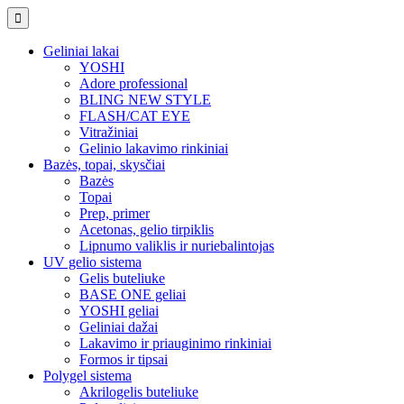
Geliniai lakai
YOSHI
Adore professional
BLING NEW STYLE
FLASH/CAT EYE
Vitražiniai
Gelinio lakavimo rinkiniai
Bazės, topai, skysčiai
Bazės
Topai
Prep, primer
Acetonas, gelio tirpiklis
Lipnumo valiklis ir nuriebalintojas
UV gelio sistema
Gelis buteliuke
BASE ONE geliai
YOSHI geliai
Geliniai dažai
Lakavimo ir priauginimo rinkiniai
Formos ir tipsai
Polygel sistema
Akrilogelis buteliuke