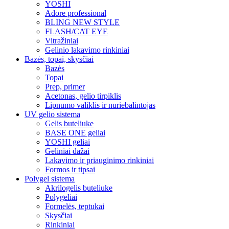
YOSHI
Adore professional
BLING NEW STYLE
FLASH/CAT EYE
Vitražiniai
Gelinio lakavimo rinkiniai
Bazės, topai, skysčiai
Bazės
Topai
Prep, primer
Acetonas, gelio tirpiklis
Lipnumo valiklis ir nuriebalintojas
UV gelio sistema
Gelis buteliuke
BASE ONE geliai
YOSHI geliai
Geliniai dažai
Lakavimo ir priauginimo rinkiniai
Formos ir tipsai
Polygel sistema
Akrilogelis buteliuke
Polygeliai
Formelės, teptukai
Skysčiai
Rinkiniai