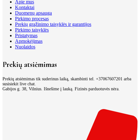
Apie mus
Kontaktai
Duomenų apsauga
Pirkimo procesas
Prekių grąžinimo taisyklės ir garantijos
Pirkimo taisyklės
Pristatymas
Apmokėjimas
Nuolaidos
Prekių atsiėmimas
Prekių atsiėmimas tik suderinus laiką, skambinti tel. +37067607201 arba
susisiekit live chat.
Gabijos g. 38, Vilnius. Išnešime į lauką. Fizinės parduotuvės nėra.