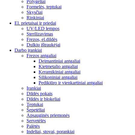
Polygeliai
Formelės, teptukai
Skysčiai
Rinkiniai
El. prietaisai ir priedai
UV/LED lempos
Sterilizavimas
Frezos, el.dildės
Dulkių ištraukėjai
Darbo įrankiai
Frezos antgaliai
Deimantiniai antgaliai
Kietmetalio antgaliai
Keramikiniai antgaliai
Silikoniniai antgaliai
Pedikiūro ir vienkartiniai antgaliai
Įrankiai
Dildės pokais
Dildės ir blokeliai
Teptukai
Šepetėliai
Apsauginės priemonės
Servetėlės
Palėtės
Indeliai, stovai, porankiai