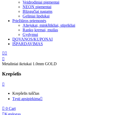
Veidrodiniai pigmentai
NEON pigmentai
Blizgučiai nagams
Geliniai lipdukai
Priežiūros priemonės
Aliejukai, minkštikliai, stiprikliai
Rankų kremai, muilas
Gydymui
DOVANOS/KUPONAI
IŠPARDAVIMAS
Metaliniai ikriukai 1.0mm GOLD
Krepšelis
Krepšelis tuščias
Tęsti apsipirkimą
0
Cart
Katalogas