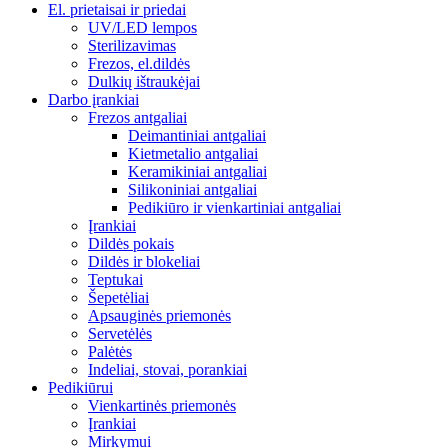
El. prietaisai ir priedai
UV/LED lempos
Sterilizavimas
Frezos, el.dildės
Dulkių ištraukėjai
Darbo įrankiai
Frezos antgaliai
Deimantiniai antgaliai
Kietmetalio antgaliai
Keramikiniai antgaliai
Silikoniniai antgaliai
Pedikiūro ir vienkartiniai antgaliai
Įrankiai
Dildės pokais
Dildės ir blokeliai
Teptukai
Šepetėliai
Apsauginės priemonės
Servetėlės
Palėtės
Indeliai, stovai, porankiai
Pedikiūrui
Vienkartinės priemonės
Įrankiai
Mirkymui