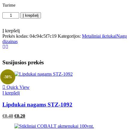
Turime
produkto
Į krepšelį
kiekis:
Metaliniai
ikriukai
Į krepšelį
1.0mm
Prekės kodas:
04c94c5f7c19
Kategorijos:
Metaliniai ikriukai
Nagų
GOLD
dizainas
Susijusios prekės
-50%
Quick View
Į krepšelį
Lipdukai nagams STZ-1092
Original
Current
€
0.40
€
0.20
price
price
was:
is:
€0.40.
€0.40.