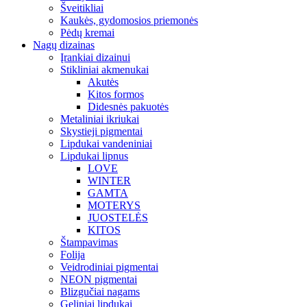
Šveitikliai
Kaukės, gydomosios priemonės
Pėdų kremai
Nagų dizainas
Įrankiai dizainui
Stikliniai akmenukai
Akutės
Kitos formos
Didesnės pakuotės
Metaliniai ikriukai
Skystieji pigmentai
Lipdukai vandeniniai
Lipdukai lipnus
LOVE
WINTER
GAMTA
MOTERYS
JUOSTELĖS
KITOS
Štampavimas
Folija
Veidrodiniai pigmentai
NEON pigmentai
Blizgučiai nagams
Geliniai lipdukai