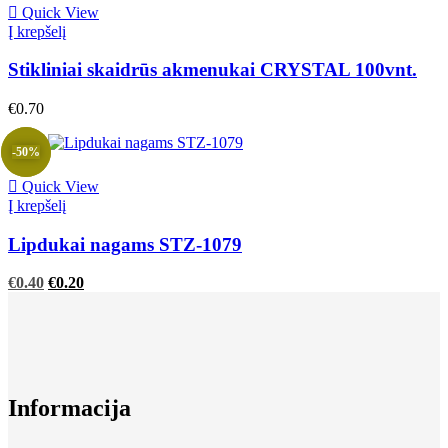
Quick View
Į krepšelį
Stikliniai skaidrūs akmenukai CRYSTAL 100vnt.
€
0.70
-50%
Quick View
Į krepšelį
Lipdukai nagams STZ-1079
Original
Current
€
0.40
€
0.20
price
price
was:
is:
€0.40.
€0.40.
Informacija