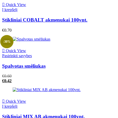
Quick View
Į krepšelį
Stikliniai COBALT akmenukai 100vnt.
€
0.70
-30%
Sale
Quick View
This
Pasirinkti savybes
product
has
Spalvotas smėliukas
multiple
variants.
€
0.60
The
€
0.42
options
may
be
chosen
Quick View
on
Į krepšelį
the
product
Stikliniai MIX AB akmenukai 100vnt.
page