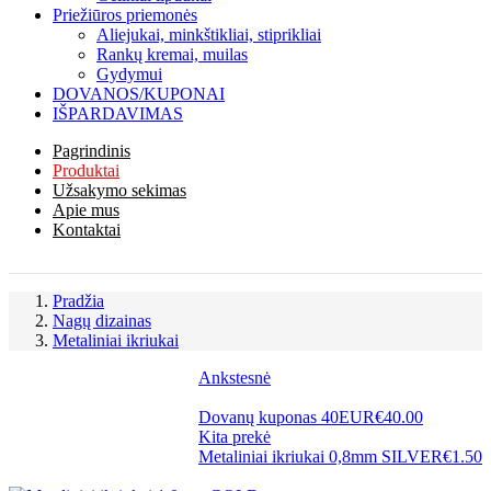
Priežiūros priemonės
Aliejukai, minkštikliai, stiprikliai
Rankų kremai, muilas
Gydymui
DOVANOS/KUPONAI
IŠPARDAVIMAS
Pagrindinis
Produktai
Užsakymo sekimas
Apie mus
Kontaktai
Pradžia
Nagų dizainas
Metaliniai ikriukai
Ankstesnė
Dovanų kuponas 40EUR
€
40.00
Kita prekė
Metaliniai ikriukai 0,8mm SILVER
€
1.50