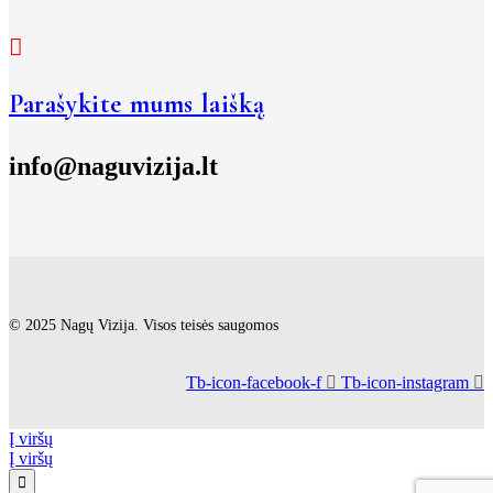
Parašykite mums laišką
info@naguvizija.lt
© 2025 Nagų Vizija. Visos teisės saugomos
Tb-icon-facebook-f
Tb-icon-instagram
Į viršų
Į viršų