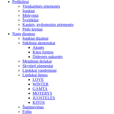
Pedikiūrui
Vienkartinės priemonės
Įrankiai
Mirkymui
Šveitikliai
Kaukės, gydomosios priemonės
Pėdų kremai
Nagų dizainas
Įrankiai dizainui
Stikliniai akmenukai
Akutės
Kitos formos
Didesnės pakuotės
Metaliniai ikriukai
Skystieji pigmentai
Lipdukai vandeniniai
Lipdukai lipnus
LOVE
WINTER
GAMTA
MOTERYS
JUOSTELĖS
KITOS
Štampavimas
Folija