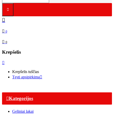
0
0
Krepšelis
Krepšelis tuščias
Tęsti apsipirkimą
Kategorijos
Geliniai lakai