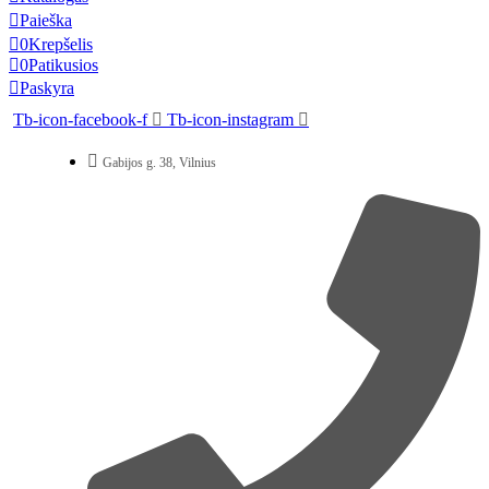
Paieška
0
Krepšelis
0
Patikusios
Paskyra
Tb-icon-facebook-f
Tb-icon-instagram
Gabijos g. 38, Vilnius