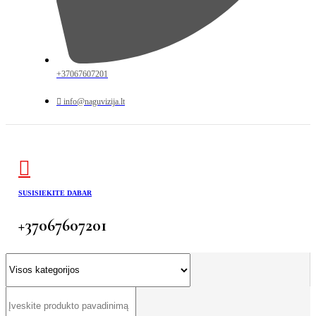
+37067607201
info@naguvizija.lt
SUSISIEKITE DABAR
+37067607201