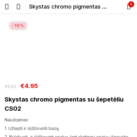
0
Skystas chromo pigmentas su šepetėliu CS02
Prisijunkite
-10%
Prisiminti slaptažodį
Pamiršote slaptažodį?
€
4.95
€
5.50
Skystas chromo pigmentas su šepetėliu
Prisijungti
CS02
Registracija
Naudojimas:
1. Užtepti ir išdžiovinti bazę.
2. Nulakuoti ir išdžiovinti spalvą (ant skirtingu spalvų išgausite