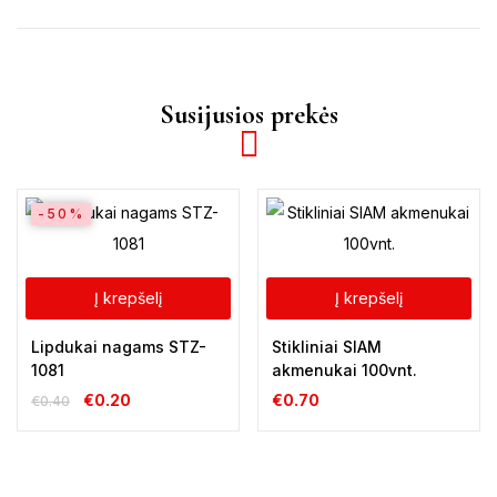
Susijusios prekės
-50%
Į krepšelį
Į krepšelį
Lipdukai nagams STZ-
Stikliniai SIAM
1081
akmenukai 100vnt.
€
0.20
€
0.70
€
0.40