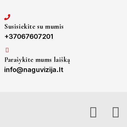
Susisiekite su mumis
+37067607201
Parašykite mums laišką
info@naguvizija.lt