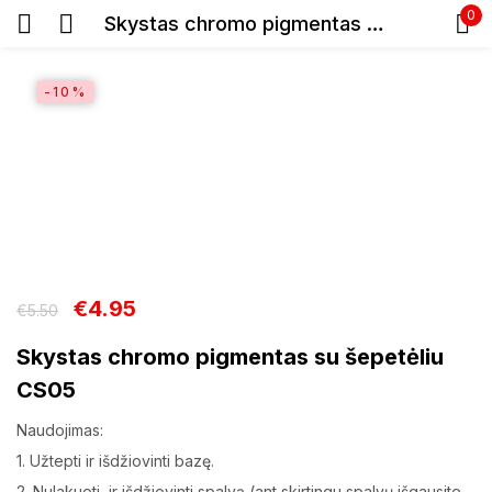
0
Skystas chromo pigmentas su šepetėliu CS05
Prisijunkite
-10%
Prisiminti slaptažodį
Pamiršote slaptažodį?
€
4.95
€
5.50
Skystas chromo pigmentas su šepetėliu
Prisijungti
CS05
Registracija
Naudojimas:
1. Užtepti ir išdžiovinti bazę.
2. Nulakuoti ir išdžiovinti spalvą (ant skirtingu spalvų išgausite