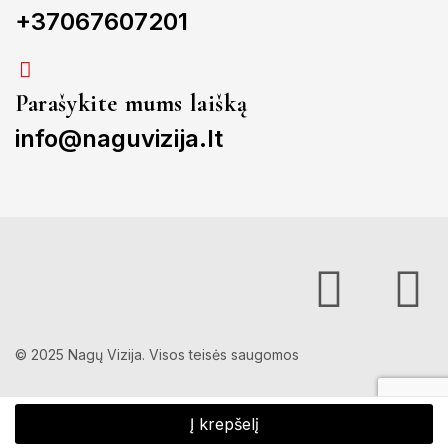
+37067607201
Parašykite mums laišką
info@naguvizija.lt
© 2025 Nagų Vizija. Visos teisės saugomos
Į krepšelį