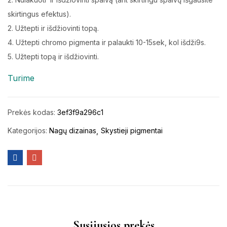
skirtingus efektus).
2. Užtepti ir išdžiovinti topą.
4. Užtepti chromo pigmenta ir palaukti 10-15sek, kol išdži9s.
5. Užtepti topą ir išdžiovinti.
Turime
Prekės kodas:
3ef3f9a296c1
Kategorijos:
Nagų dizainas
Skystieji pigmentai
Susijusios prekės