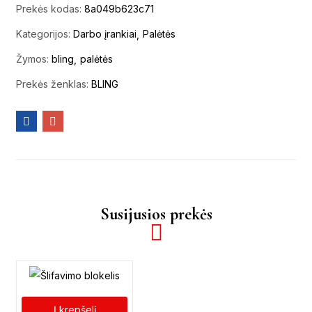
Prekės kodas:
8a049b623c71
Kategorijos:
Darbo įrankiai
Palėtės
Žymos:
bling
palėtės
Prekės ženklas:
BLING
Susijusios prekės
Į krepšelį