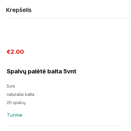
Spalvų palėtė balta 5vnt
Krepšelis
€
2.00
Krepšelis tuščias
Spalvų palėtė balta 5vnt
Tęsti apsipirkimą
5vnt
naturaliai balta
20 spalvų
Turime