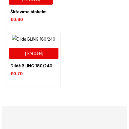
Šlifavimo blokelis
€
0.60
Į krepšelį
Dildė BLING 180/240
€
0.70