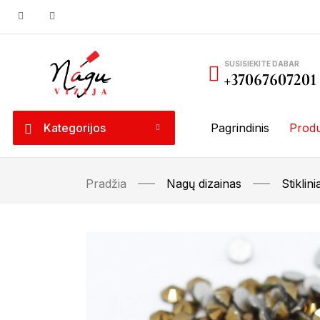
SUSISIEKITE DABAR
+37067607201
Kategorijos
Pagrindinis
Produ
Pradžia
Nagų dizainas
Stiklin