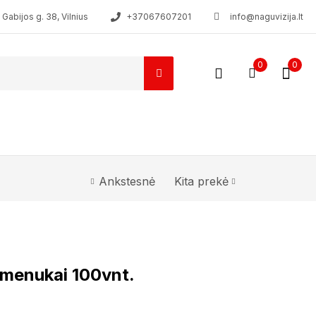
Gabijos g. 38, Vilnius
+37067607201
info@naguvizija.lt
0
0
Ankstesnė
Kita prekė
kmenukai 100vnt.