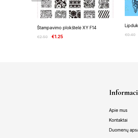
Lipdu
Štampavimo plokštelė XY F14
€
0.40
€
1.25
€
2.50
Informaci
Apie mus
Kontaktai
Duomenų aps