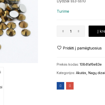
Dydžiai ss3-ss10
Turime
Į kr
Pridėti į pamėgtuosius
Prekės kodas:
1084faf6e83e
Kategorijos:
Akutės
Nagų diza