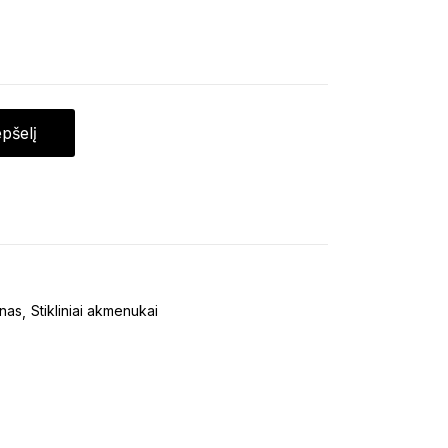
epšelį
inas
Stikliniai akmenukai