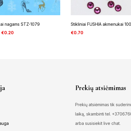
kai nagams STZ-1079
Stikliniai FUSHIA akmenukai 100
€
0.20
€
0.70
ja
Prekių atsiėmimas
Prekių atsiėmimas tik suderin
laiką, skambinti tel. +37067
auga
arba susisiekit live chat.