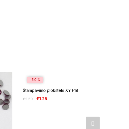
-50%
-50%
Štampavimo plokštelė XY F18
€
1.25
€
2.50