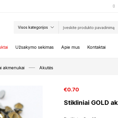
Visos kategorijos
ktai
Užsakymo sekimas
Apie mus
Kontaktai
iai akmenukai
Akutės
€
0.70
Stikliniai GOLD a