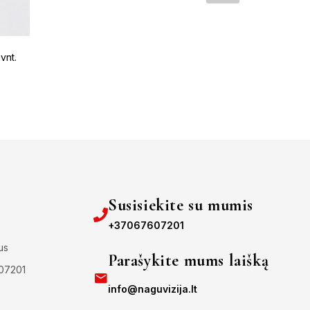
vnt.
Lipdukai na
€
0.2
€
0.40
Susisiekite su mumis
+37067607201
us
Parašykite mums laišką
607201
info@naguvizija.lt