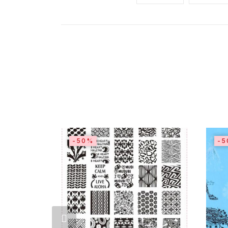
-50%
-5