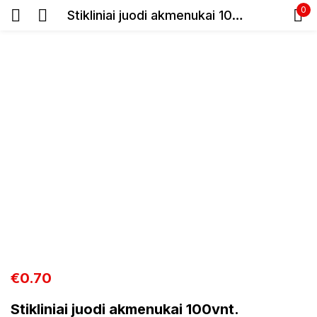
0
Stikliniai juodi akmenukai 100vnt.
Prisijunkite
Prisiminti slaptažodį
Pamiršote slaptažodį?
Prisijungti
Registracija
€
0.70
Stikliniai juodi akmenukai 100vnt.