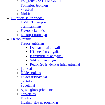
Polygeliai (be HEMA&TPO)
Formelės, teptukai
Skysčiai
Rinkiniai
El. prietaisai ir priedai
UV/LED lempos
Sterilizavimas
Frezos, el.dildės
Dulkių ištraukėjai
Darbo įrankiai
Frezos antgaliai
Deimantiniai antgaliai
Kietmetalio antgaliai
Keramikiniai antgaliai
Silikoniniai antgaliai
Pedikiūro ir vienkartiniai antgaliai
Įrankiai
Dildės pokais
Dildės ir blokeliai
Teptukai
Šepetėliai
Apsauginės priemonės
Servetėlės
Palėtės
Indeliai, stovai, porankiai