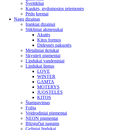
Šveitikliai
Kaukės, gydomosios priemonės
Pėdų kremai
Nagų dizainas
Įrankiai dizainui
Stikliniai akmenukai
Akutės
Kitos formos
Didesnės pakuotės
Metaliniai ikriukai
Skystieji pigmentai
Lipdukai vandeniniai
Lipdukai lipnus
LOVE
WINTER
GAMTA
MOTERYS
JUOSTELĖS
KITOS
Štampavimas
Folija
Veidrodiniai pigmentai
NEON pigmentai
Blizgučiai nagams
Geliniai lipdukai