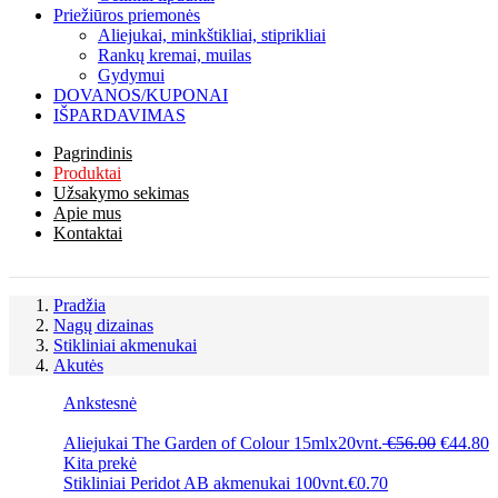
Priežiūros priemonės
Aliejukai, minkštikliai, stiprikliai
Rankų kremai, muilas
Gydymui
DOVANOS/KUPONAI
IŠPARDAVIMAS
Pagrindinis
Produktai
Užsakymo sekimas
Apie mus
Kontaktai
Pradžia
Nagų dizainas
Stikliniai akmenukai
Akutės
Ankstesnė
Original
Current
Aliejukai The Garden of Colour 15mlx20vnt.
€
56.00
€
44.80
price
price
Kita prekė
was:
is:
Stikliniai Peridot AB akmenukai 100vnt.
€
0.70