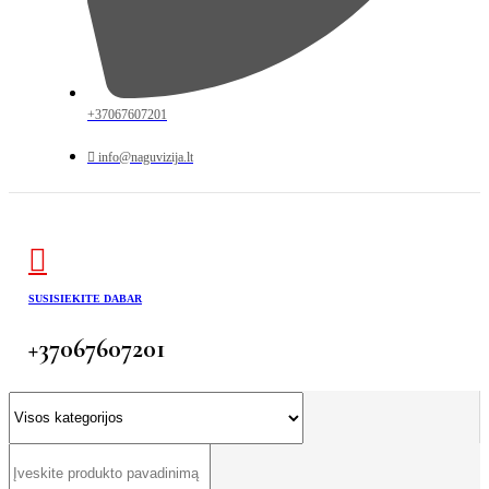
+37067607201
info@naguvizija.lt
SUSISIEKITE DABAR
+37067607201