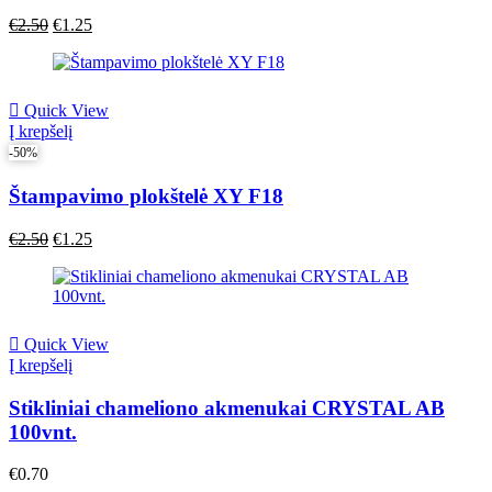
Original
Current
€
2.50
€
1.25
price
price
was:
is:
€2.50.
€2.50.
Quick View
Į krepšelį
-50%
Štampavimo plokštelė XY F18
Original
Current
€
2.50
€
1.25
price
price
was:
is:
€2.50.
€2.50.
Quick View
Į krepšelį
Stikliniai chameliono akmenukai CRYSTAL AB
100vnt.
€
0.70