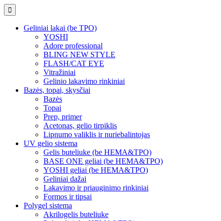
Geliniai lakai (be TPO)
YOSHI
Adore professional
BLING NEW STYLE
FLASH/CAT EYE
Vitražiniai
Gelinio lakavimo rinkiniai
Bazės, topai, skysčiai
Bazės
Topai
Prep, primer
Acetonas, gelio tirpiklis
Lipnumo valiklis ir nuriebalintojas
UV gelio sistema
Gelis buteliuke (be HEMA&TPO)
BASE ONE geliai (be HEMA&TPO)
YOSHI geliai (be HEMA&TPO)
Geliniai dažai
Lakavimo ir priauginimo rinkiniai
Formos ir tipsai
Polygel sistema
Akrilogelis buteliuke