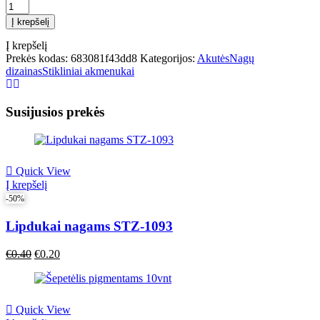
produkto
kiekis:
Į krepšelį
Stikliniai
RAINBOW
Į krepšelį
GOLD
Prekės kodas:
683081f43dd8
Kategorijos:
Akutės
Nagų
akmenukai
dizainas
Stikliniai akmenukai
100vnt.
Susijusios prekės
Quick View
Į krepšelį
-50%
Lipdukai nagams STZ-1093
Original
Current
€
0.40
€
0.20
price
price
was:
is:
€0.40.
€0.40.
Quick View