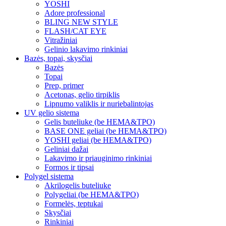
YOSHI
Adore professional
BLING NEW STYLE
FLASH/CAT EYE
Vitražiniai
Gelinio lakavimo rinkiniai
Bazės, topai, skysčiai
Bazės
Topai
Prep, primer
Acetonas, gelio tirpiklis
Lipnumo valiklis ir nuriebalintojas
UV gelio sistema
Gelis buteliuke (be HEMA&TPO)
BASE ONE geliai (be HEMA&TPO)
YOSHI geliai (be HEMA&TPO)
Geliniai dažai
Lakavimo ir priauginimo rinkiniai
Formos ir tipsai
Polygel sistema
Akrilogelis buteliuke
Polygeliai (be HEMA&TPO)
Formelės, teptukai
Skysčiai
Rinkiniai