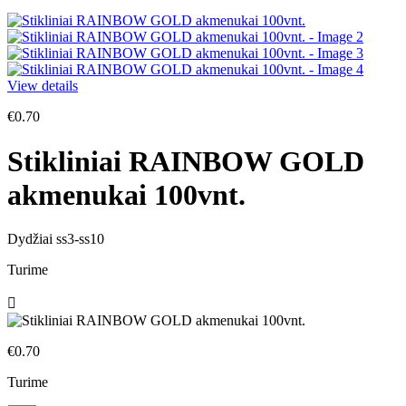
€56.00.
€56.00.
View details
€
0.70
Stikliniai RAINBOW GOLD
akmenukai 100vnt.
Dydžiai ss3-ss10
Turime
€
0.70
Turime