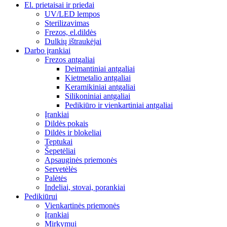
El. prietaisai ir priedai
UV/LED lempos
Sterilizavimas
Frezos, el.dildės
Dulkių ištraukėjai
Darbo įrankiai
Frezos antgaliai
Deimantiniai antgaliai
Kietmetalio antgaliai
Keramikiniai antgaliai
Silikoniniai antgaliai
Pedikiūro ir vienkartiniai antgaliai
Įrankiai
Dildės pokais
Dildės ir blokeliai
Teptukai
Šepetėliai
Apsauginės priemonės
Servetėlės
Palėtės
Indeliai, stovai, porankiai
Pedikiūrui
Vienkartinės priemonės
Įrankiai
Mirkymui