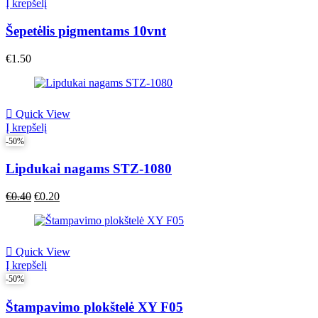
Į krepšelį
Šepetėlis pigmentams 10vnt
€
1.50
Quick View
Į krepšelį
-50%
Lipdukai nagams STZ-1080
Original
Current
€
0.40
€
0.20
price
price
was:
is:
€0.40.
€0.40.
Quick View
Į krepšelį
-50%
Štampavimo plokštelė XY F05