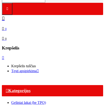
0
0
Krepšelis
Krepšelis tuščias
Tęsti apsipirkimą
Kategorijos
Geliniai lakai (be TPO)