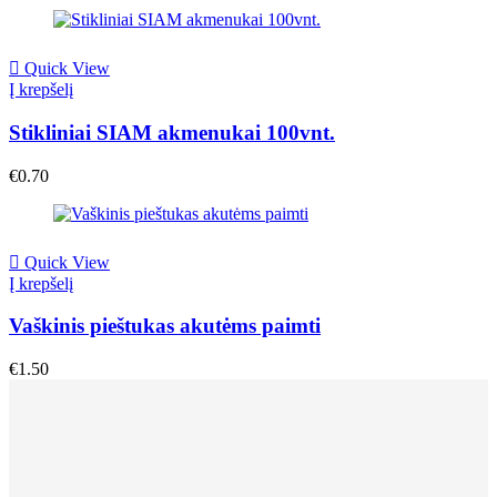
Quick View
Į krepšelį
Stikliniai SIAM akmenukai 100vnt.
€
0.70
Quick View
Į krepšelį
Vaškinis pieštukas akutėms paimti
€
1.50