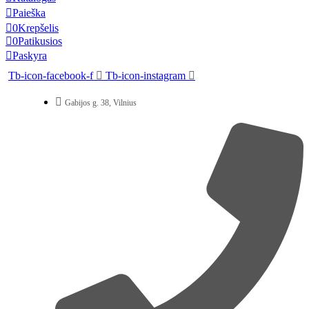
Paieška
0
Krepšelis
0
Patikusios
Paskyra
Tb-icon-facebook-f
Tb-icon-instagram
Gabijos g. 38, Vilnius