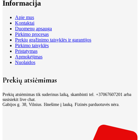
Informacija
Apie mus
Kontaktai
Duomenų apsauga
Pirkimo procesas
Prekių grąžinimo taisyklės ir garantijos
Pirkimo taisyklės
Pristatymas
Apmokėjimas
Nuolaidos
Prekių atsiėmimas
Prekių atsiėmimas tik suderinus laiką, skambinti tel. +37067607201 arba
susisiekit live chat.
Gabijos g. 38, Vilnius. Išnešime į lauką. Fizinės parduotuvės nėra.