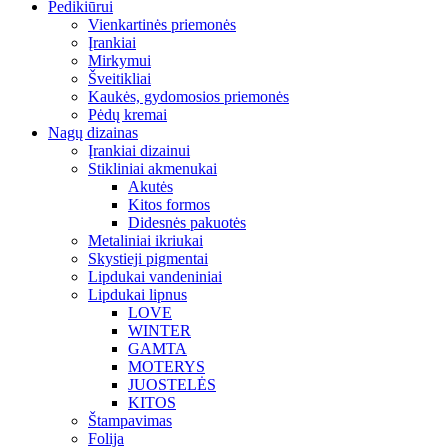
Pedikiūrui
Vienkartinės priemonės
Įrankiai
Mirkymui
Šveitikliai
Kaukės, gydomosios priemonės
Pėdų kremai
Nagų dizainas
Įrankiai dizainui
Stikliniai akmenukai
Akutės
Kitos formos
Didesnės pakuotės
Metaliniai ikriukai
Skystieji pigmentai
Lipdukai vandeniniai
Lipdukai lipnus
LOVE
WINTER
GAMTA
MOTERYS
JUOSTELĖS
KITOS
Štampavimas
Folija