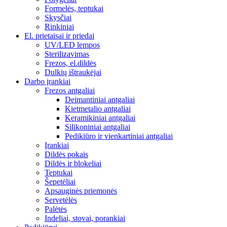
Formelės, teptukai
Skysčiai
Rinkiniai
El. prietaisai ir priedai
UV/LED lempos
Sterilizavimas
Frezos, el.dildės
Dulkių ištraukėjai
Darbo įrankiai
Frezos antgaliai
Deimantiniai antgaliai
Kietmetalio antgaliai
Keramikiniai antgaliai
Silikoniniai antgaliai
Pedikiūro ir vienkartiniai antgaliai
Įrankiai
Dildės pokais
Dildės ir blokeliai
Teptukai
Šepetėliai
Apsauginės priemonės
Servetėlės
Palėtės
Indeliai, stovai, porankiai