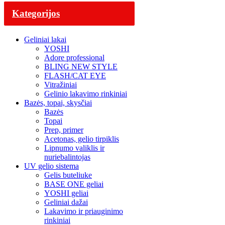
Kategorijos
Geliniai lakai
YOSHI
Adore professional
BLING NEW STYLE
FLASH/CAT EYE
Vitražiniai
Gelinio lakavimo rinkiniai
Bazės, topai, skysčiai
Bazės
Topai
Prep, primer
Acetonas, gelio tirpiklis
Lipnumo valiklis ir
nuriebalintojas
UV gelio sistema
Gelis buteliuke
BASE ONE geliai
YOSHI geliai
Geliniai dažai
Lakavimo ir priauginimo
rinkiniai