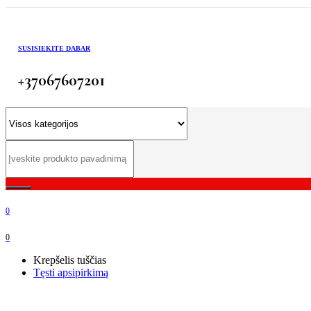
SUSISIEKITE DABAR
+37067607201
0
0
Krepšelis tuščias
Tęsti apsipirkimą