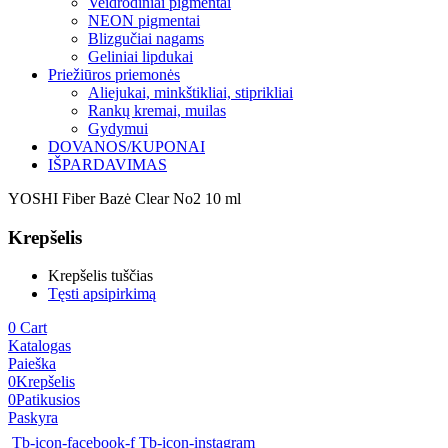
Veidrodiniai pigmentai
NEON pigmentai
Blizgučiai nagams
Geliniai lipdukai
Priežiūros priemonės
Aliejukai, minkštikliai, stiprikliai
Rankų kremai, muilas
Gydymui
DOVANOS/KUPONAI
IŠPARDAVIMAS
YOSHI Fiber Bazė Clear No2 10 ml
Krepšelis
Krepšelis tuščias
Tęsti apsipirkimą
0
Cart
Katalogas
Paieška
0
Krepšelis
0
Patikusios
Paskyra
Tb-icon-facebook-f
Tb-icon-instagram