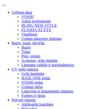
Geliniai lakai
YOSHI
Adore professional
BLING NEW STYLE
FLASH/CAT EYE
Vitražiniai
Gelinio lakavimo rinkiniai
Bazės, topai, skysčiai
Bazės
Topai
Prep, primer
Acetonas, gelio tirpiklis
Lipnumo valiklis ir nuriebalintojas
UV gelio sistema
Gelis buteliuke
BASE ONE geliai
YOSHI geliai
Geliniai dažai
Lakavimo ir priauginimo rinkiniai
Formos ir tipsai
Polygel sistema
Akrilogelis buteliuke
Polygeliai