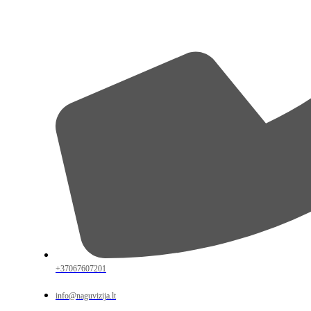
+37067607201
info@naguvizija.lt