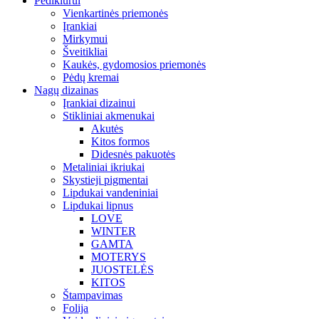
Pedikiūrui
Vienkartinės priemonės
Įrankiai
Mirkymui
Šveitikliai
Kaukės, gydomosios priemonės
Pėdų kremai
Nagų dizainas
Įrankiai dizainui
Stikliniai akmenukai
Akutės
Kitos formos
Didesnės pakuotės
Metaliniai ikriukai
Skystieji pigmentai
Lipdukai vandeniniai
Lipdukai lipnus
LOVE
WINTER
GAMTA
MOTERYS
JUOSTELĖS
KITOS
Štampavimas
Folija