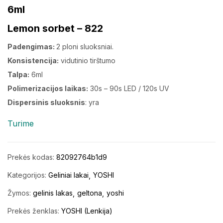
6ml
Lemon sorbet – 822
Padengimas:
2 ploni sluoksniai.
Konsistencija:
vidutinio tirštumo
Talpa:
6ml
Polimerizacijos laikas:
30s – 90s LED / 120s UV
Dispersinis sluoksnis
: yra
Turime
Prekės kodas:
82092764b1d9
Kategorijos:
Geliniai lakai
YOSHI
Žymos:
gelinis lakas
geltona
yoshi
Prekės ženklas:
YOSHI (Lenkija)