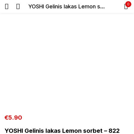
0
YOSHI Gelinis lakas Lemon sorbet – 822 6ml
Prisijunkite
Prisiminti slaptažodį
Pamiršote slaptažodį?
Prisijungti
Registracija
€
5.90
YOSHI Gelinis lakas Lemon sorbet – 822