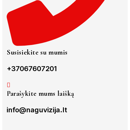
Susisiekite su mumis
+37067607201
Parašykite mums laišką
info@naguvizija.lt