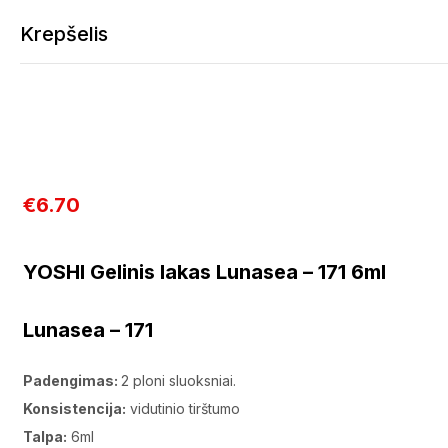
YOSHI Gelinis lakas Lunasea – 171 6ml
Krepšelis
€
6.70
Krepšelis tuščias
Tęsti apsipirkimą
YOSHI Gelinis lakas Lunasea – 171 6ml
Lunasea – 171
Padengimas:
2 ploni sluoksniai.
Konsistencija:
vidutinio tirštumo
Talpa:
6ml