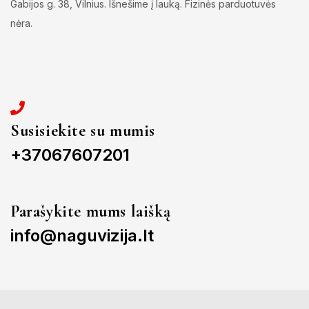
Gabijos g. 38, Vilnius. Išnešime į lauką. Fizinės parduotuvės
nėra.
Susisiekite su mumis
+37067607201
Parašykite mums laišką
info@naguvizija.lt