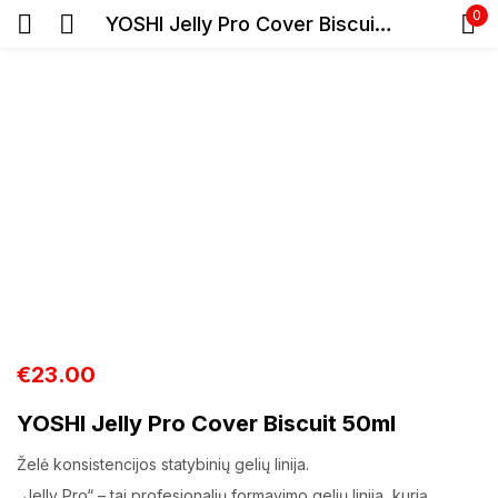
0
YOSHI Jelly Pro Cover Biscuit 50ml
Prisijunkite
Prisiminti slaptažodį
Pamiršote slaptažodį?
Prisijungti
€
23.00
YOSHI Jelly Pro Cover Biscuit 50ml
Registracija
Želė konsistencijos statybinių gelių linija.
„Jelly Pro“ – tai profesionalių formavimo gelių linija, kurią