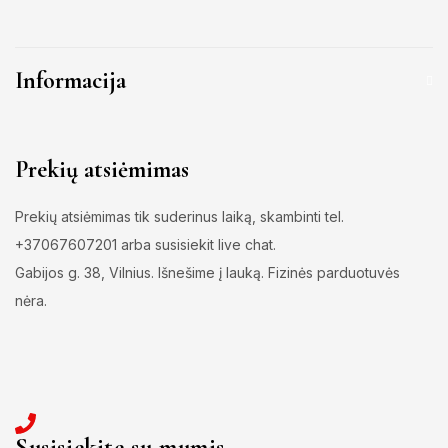
Informacija
Prekių atsiėmimas
Prekių atsiėmimas tik suderinus laiką, skambinti tel.
+37067607201 arba susisiekit live chat.
Gabijos g. 38, Vilnius. Išnešime į lauką. Fizinės parduotuvės
nėra.
Susisiekite su mumis