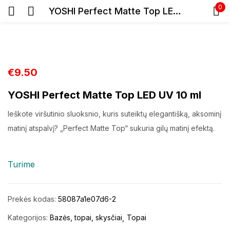
0
YOSHI Perfect Matte Top LED UV 10 ml
Prisijunkite
€
9.50
YOSHI Perfect Matte Top LED UV 10 ml
Ieškote viršutinio sluoksnio, kuris suteiktų elegantišką, aksominį
Prisiminti slaptažodį
matinį atspalvį? „Perfect Matte Top“ sukuria gilų matinį efektą.
Pamiršote slaptažodį?
Turime
Prisijungti
Registracija
Prekės kodas:
58087a1e07d6-2
Kategorijos:
Bazės, topai, skysčiai
Topai