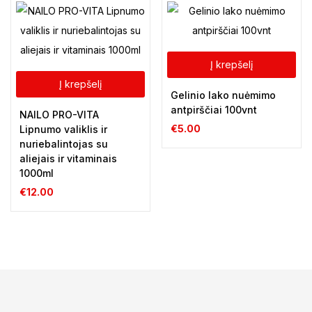
Į krepšelį
Į krepšelį
Gelinio lako nuėmimo
antpirščiai 100vnt
NAILO PRO-VITA
€
5.00
Lipnumo valiklis ir
nuriebalintojas su
aliejais ir vitaminais
1000ml
€
12.00