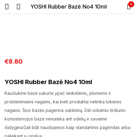
0
YOSHI Rubber Bazė No4 10ml
Prisijunkite
€
8.80
Prisiminti slaptažodį
YOSHI Rubber Bazė No4 10ml
Pamiršote slaptažodį?
Kaučiukinė bazė sukurta ypač lankstiems, ploniems ir
Prisijungti
probleminiams nagams, kai kieti produktai netinka tokiems
nagams. Šios bazės pagerina sukibimą. Dėl vidutinio tirštumo
Registracija
konsistencijos bazė nenuteka ant odelių ir savaime
išsilygina.Gali būti naudojamos kaip standartinis pagrindas arba
paliekant jų spalvą.