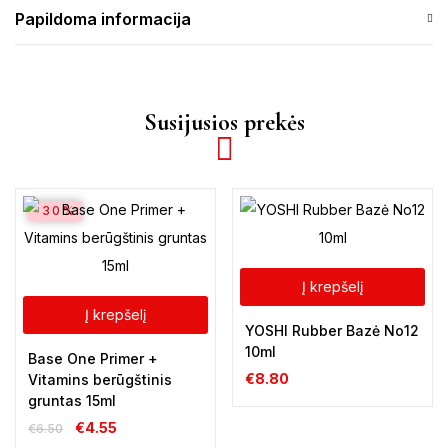
Papildoma informacija
Susijusios prekės
-30%
Į krepšelį
Į krepšelį
YOSHI Rubber Bazė No12
10ml
Base One Primer +
€
8.80
Vitamins berūgštinis
gruntas 15ml
€
4.55
€
6.50