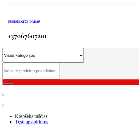
SUSISIEKITE DABAR
+37067607201
0
0
Krepšelis tuščias
Tęsti apsipirkimą