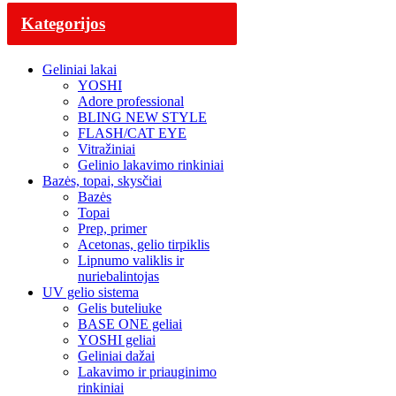
Kategorijos
Geliniai lakai
YOSHI
Adore professional
BLING NEW STYLE
FLASH/CAT EYE
Vitražiniai
Gelinio lakavimo rinkiniai
Bazės, topai, skysčiai
Bazės
Topai
Prep, primer
Acetonas, gelio tirpiklis
Lipnumo valiklis ir
nuriebalintojas
UV gelio sistema
Gelis buteliuke
BASE ONE geliai
YOSHI geliai
Geliniai dažai
Lakavimo ir priauginimo
rinkiniai