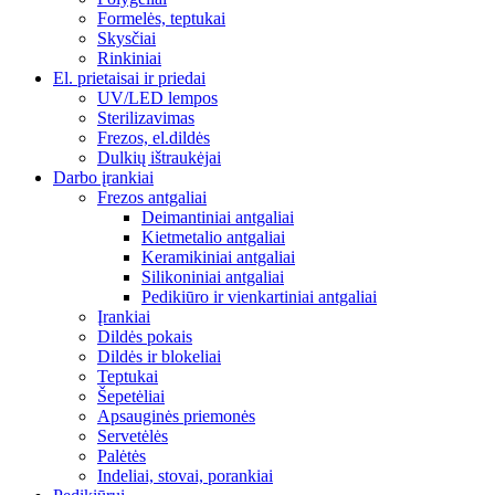
Formelės, teptukai
Skysčiai
Rinkiniai
El. prietaisai ir priedai
UV/LED lempos
Sterilizavimas
Frezos, el.dildės
Dulkių ištraukėjai
Darbo įrankiai
Frezos antgaliai
Deimantiniai antgaliai
Kietmetalio antgaliai
Keramikiniai antgaliai
Silikoniniai antgaliai
Pedikiūro ir vienkartiniai antgaliai
Įrankiai
Dildės pokais
Dildės ir blokeliai
Teptukai
Šepetėliai
Apsauginės priemonės
Servetėlės
Palėtės
Indeliai, stovai, porankiai