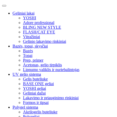
Geliniai lakai
YOSHI
Adore professional
BLING NEW STYLE
FLASH/CAT EYE
Vitražiniai
Gelinio lakavimo rinkiniai
Bazės, topai, skysčiai
Bazės
Topai
Prep, primer
Acetonas, gelio tirpiklis
Lipnumo valiklis ir nuriebalintojas
UV gelio sistema
Gelis buteliuke
BASE ONE geliai
YOSHI geliai
Geliniai dažai
Lakavimo ir priauginimo rinkiniai
Formos ir tipsai
Polygel sistema
Akrilogelis buteliuke
Polygeliai