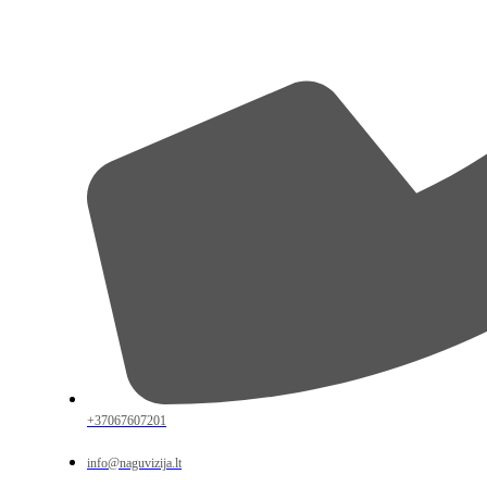
+37067607201
info@naguvizija.lt