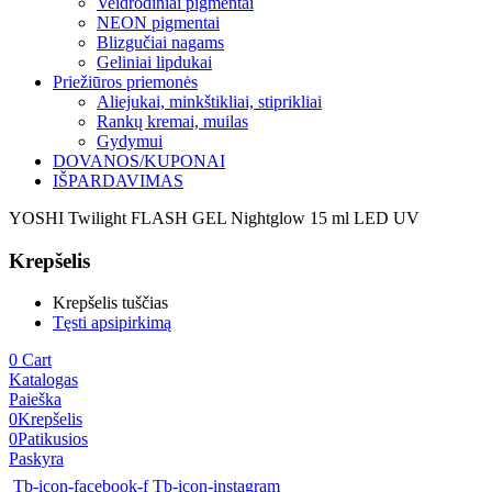
Veidrodiniai pigmentai
NEON pigmentai
Blizgučiai nagams
Geliniai lipdukai
Priežiūros priemonės
Aliejukai, minkštikliai, stiprikliai
Rankų kremai, muilas
Gydymui
DOVANOS/KUPONAI
IŠPARDAVIMAS
YOSHI Twilight FLASH GEL Nightglow 15 ml LED UV
Krepšelis
Krepšelis tuščias
Tęsti apsipirkimą
0
Cart
Katalogas
Paieška
0
Krepšelis
0
Patikusios
Paskyra
Tb-icon-facebook-f
Tb-icon-instagram