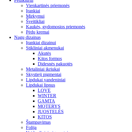
Pedikiūrui
Vienkartinės priemonės
Įrankiai
Mirkymui
Šveitikliai
Kaukės, gydomosios priemonės
Pėdų kremai
Nagų dizainas
Įrankiai dizainui
Stikliniai akmenukai
Akutės
Kitos formos
Didesnės pakuotės
Metaliniai ikriukai
Skystieji pigmentai
Lipdukai vandeniniai
Lipdukai lipnus
LOVE
WINTER
GAMTA
MOTERYS
JUOSTELĖS
KITOS
Štampavimas
Folija