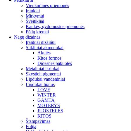
Pedikiūrui
Vienkartinės priemonės
Įrankiai
Mirkymui
Šveitikliai
Kaukės, gydomosios priemonės
Pėdų kremai
Nagų dizainas
Įrankiai dizainui
Stikliniai akmenukai
Akutės
Kitos formos
Didesnės pakuotės
Metaliniai ikriukai
Skystieji pigmentai
Lipdukai vandeniniai
Lipdukai lipnus
LOVE
WINTER
GAMTA
MOTERYS
JUOSTELĖS
KITOS
Štampavimas
Folija