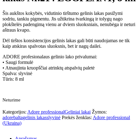
Šis aukštos kokybės, vidutinio tirštumo gelinis lakas pasižymi
sodriu, tankiu pigmentu. Jis užtikrina tvarkingą ir tolygų nago
plokštelės padengimą vienu ar dviem sluoksniais, nenubėga ir neturi
aštraus kvapo.
Dėl tirštos konsistencijos gelinis lakas gali būti naudojamas ne tik
kaip atskiras spalvotas sluoksnis, bet ir nagų dailei.
ADORE profesionalaus gelinio lako privalumai:
• Saugi formulė
• Atnaujinta kruopščiai atrinktų atspalvių paletė
Spalva: slyvinė
Tūris: 8 ml
Neturime
Kategorijos:
Adore professional
Geliniai lakai
Žymos:
adore
balta
gelinis lakas
slyvinė
Prekės ženklas:
Adore professional
(Ukraina)
Aprašymas