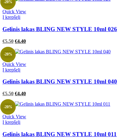
-20%
€5.50.
€5.50.
Quick View
Į krepšelį
Gelinis lakas BLING NEW STYLE 10ml 026
Original
Current
€
5.50
€
4.40
price
price
was:
is:
-20%
€5.50.
€5.50.
Quick View
Į krepšelį
Gelinis lakas BLING NEW STYLE 10ml 040
Original
Current
€
5.50
€
4.40
price
price
was:
is:
-20%
€5.50.
€5.50.
Quick View
Į krepšelį
Gelinis lakas BLING NEW STYLE 10ml 011