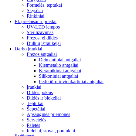
Formelės, teptukai
Skysčiai
Rinkiniai
El. prietaisai ir priedai
UV/LED lempos
Sterilizavimas
Frezos, el.dildės
Dulkių ištraukėjai
Darbo įrankiai
Frezos antgaliai
Deimantiniai antgaliai
Kietmetalio antgaliai
Keramikiniai antgaliai
Silikoniniai antgaliai
Pedikiūro ir vienkartiniai antgaliai
Įrankiai
Dildės pokais
Dildės ir blokeliai
Teptukai
Šepetėliai
Apsauginės priemonės
Servetėlės
Palėtės
Indeliai, stovai, porankiai