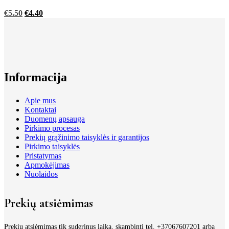
Original
Current
€
5.50
€
4.40
price
price
was:
is:
€5.50.
€5.50.
Informacija
Apie mus
Kontaktai
Duomenų apsauga
Pirkimo procesas
Prekių grąžinimo taisyklės ir garantijos
Pirkimo taisyklės
Pristatymas
Apmokėjimas
Nuolaidos
Prekių atsiėmimas
Prekių atsiėmimas tik suderinus laiką, skambinti tel. +37067607201 arba