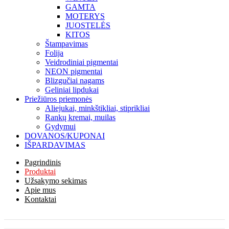
GAMTA
MOTERYS
JUOSTELĖS
KITOS
Štampavimas
Folija
Veidrodiniai pigmentai
NEON pigmentai
Blizgučiai nagams
Geliniai lipdukai
Priežiūros priemonės
Aliejukai, minkštikliai, stiprikliai
Rankų kremai, muilas
Gydymui
DOVANOS/KUPONAI
IŠPARDAVIMAS
Pagrindinis
Produktai
Užsakymo sekimas
Apie mus
Kontaktai