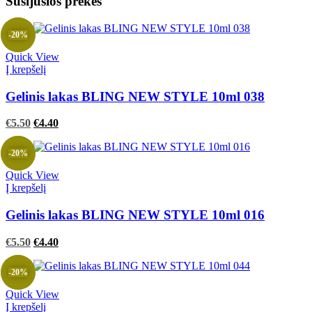
Susijusios prekės
-20%
Quick View
Į krepšelį
Gelinis lakas BLING NEW STYLE 10ml 038
Original
Current
€
5.50
€
4.40
price
price
was:
is:
-20%
€5.50.
€5.50.
Quick View
Į krepšelį
Gelinis lakas BLING NEW STYLE 10ml 016
Original
Current
€
5.50
€
4.40
price
price
was:
is:
-20%
€5.50.
€5.50.
Quick View
Į krepšelį