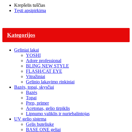
Krepšelis tuščias
Tęsti apsipirkimą
Kategorijos
Geliniai lakai
YOSHI
Adore professional
BLING NEW STYLE
FLASH/CAT EYE
Vitražiniai
Gelinio lakavimo rinkiniai
Bazės, topai, skysčiai
Bazės
Topai
Prep, primer
Acetonas, gelio tirpiklis
Lipnumo valiklis ir nuriebalintojas
UV gelio sistema
Gelis buteliuke
BASE ONE geliai