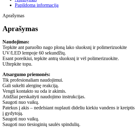
Papildoma informacija
Aprašymas
Aprašymas
Naudojimas:
Tepkite ant paruošto nago ploną lako sluoksnį ir polimerizuokite
UV/LED lempoje 60 sekundžių.
Esant poreikiui, tepkite antrą sluoksnį ir vėl polimerizuokite.
Užtepkite topu.
Atsargumo priemonės:
Tik profesionaliam naudojimui.
Gali sukelti alerginę reakciją.
Vengti kontakto su oda ir akimis.
Atidžiai perskaityti naudojimo instrukcijas.
Saugoti nuo vaikų.
Patekus į akis – nedelsiant nuplauti dideliu kiekiu vandens ir kreiptis
į gydytoją.
Saugoti nuo vaikų.
Saugoti nuo tiesioginių saulės spindulių.