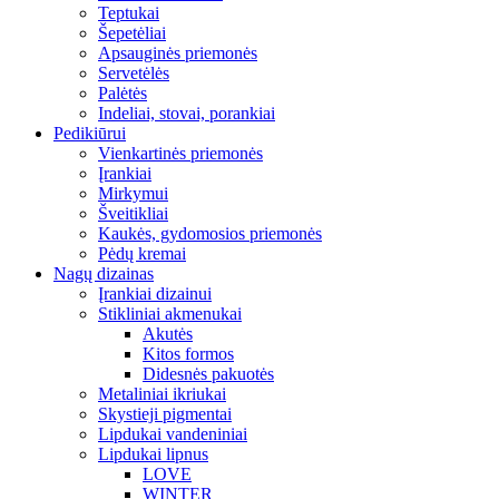
Teptukai
Šepetėliai
Apsauginės priemonės
Servetėlės
Palėtės
Indeliai, stovai, porankiai
Pedikiūrui
Vienkartinės priemonės
Įrankiai
Mirkymui
Šveitikliai
Kaukės, gydomosios priemonės
Pėdų kremai
Nagų dizainas
Įrankiai dizainui
Stikliniai akmenukai
Akutės
Kitos formos
Didesnės pakuotės
Metaliniai ikriukai
Skystieji pigmentai
Lipdukai vandeniniai
Lipdukai lipnus
LOVE
WINTER