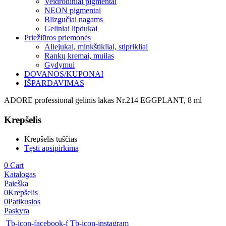
Veidrodiniai pigmentai
NEON pigmentai
Blizgučiai nagams
Geliniai lipdukai
Priežiūros priemonės
Aliejukai, minkštikliai, stiprikliai
Rankų kremai, muilas
Gydymui
DOVANOS/KUPONAI
IŠPARDAVIMAS
ADORE professional gelinis lakas Nr.214 EGGPLANT, 8 ml
Krepšelis
Krepšelis tuščias
Tęsti apsipirkimą
0
Cart
Katalogas
Paieška
0
Krepšelis
0
Patikusios
Paskyra
Tb-icon-facebook-f
Tb-icon-instagram