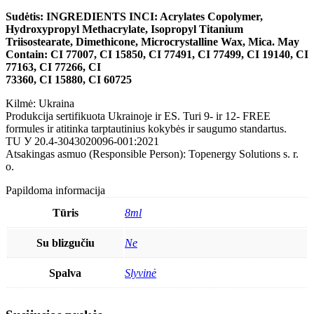
Sudėtis
: INGREDIENTS INCI: Acrylates Copolymer,
Hydroxypropyl Methacrylate, Isopropyl Titanium
Triisostearate, Dimethicone, Microcrystalline Wax, Mica. May
Contain: CI 77007, CI 15850, CI 77491, CI 77499, CI 19140, CI
77163, CI 77266, CI
73360, CI 15880, CI 60725
Kilmė: Ukraina
Produkcija sertifikuota Ukrainoje ir ES. Turi 9- ir 12- FREE
formules ir atitinka tarptautinius kokybės ir saugumo standartus.
TU У 20.4-3043020096-001:2021
Atsakingas asmuo (Responsible Person): Topenergy Solutions s. r.
o.
Papildoma informacija
Tūris
8ml
Su blizgučiu
Ne
Spalva
Slyvinė