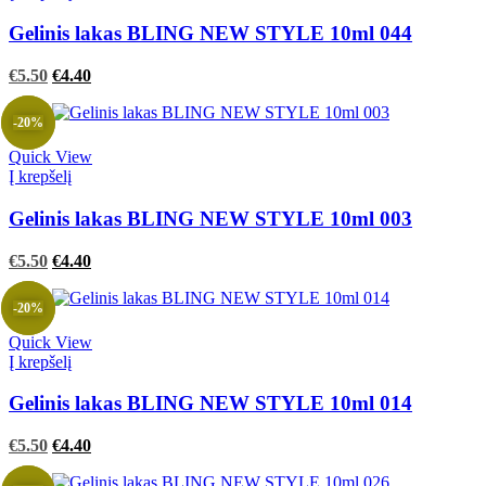
Gelinis lakas BLING NEW STYLE 10ml 044
Original
Current
€
5.50
€
4.40
price
price
was:
is:
-20%
€5.50.
€5.50.
Quick View
Į krepšelį
Gelinis lakas BLING NEW STYLE 10ml 003
Original
Current
€
5.50
€
4.40
price
price
was:
is:
-20%
€5.50.
€5.50.
Quick View
Į krepšelį
Gelinis lakas BLING NEW STYLE 10ml 014
Original
Current
€
5.50
€
4.40
price
price
was:
is: