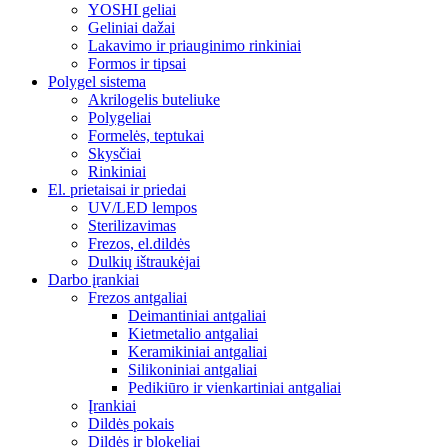
YOSHI geliai
Geliniai dažai
Lakavimo ir priauginimo rinkiniai
Formos ir tipsai
Polygel sistema
Akrilogelis buteliuke
Polygeliai
Formelės, teptukai
Skysčiai
Rinkiniai
El. prietaisai ir priedai
UV/LED lempos
Sterilizavimas
Frezos, el.dildės
Dulkių ištraukėjai
Darbo įrankiai
Frezos antgaliai
Deimantiniai antgaliai
Kietmetalio antgaliai
Keramikiniai antgaliai
Silikoniniai antgaliai
Pedikiūro ir vienkartiniai antgaliai
Įrankiai
Dildės pokais
Dildės ir blokeliai