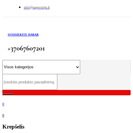
info@naguvizija.lt
SUSISIEKITE DABAR
+37067607201
0
0
Krepšelis