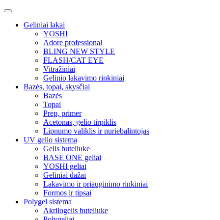
Geliniai lakai
YOSHI
Adore professional
BLING NEW STYLE
FLASH/CAT EYE
Vitražiniai
Gelinio lakavimo rinkiniai
Bazės, topai, skysčiai
Bazės
Topai
Prep, primer
Acetonas, gelio tirpiklis
Lipnumo valiklis ir nuriebalintojas
UV gelio sistema
Gelis buteliuke
BASE ONE geliai
YOSHI geliai
Geliniai dažai
Lakavimo ir priauginimo rinkiniai
Formos ir tipsai
Polygel sistema
Akrilogelis buteliuke
Polygeliai