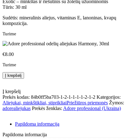
Exotic – minkštas ir riešutinis su žolelių užuominomis
Tūris: 30 ml
Sudėtis: mineralinis aliejus, vitaminas E, lanoninas, kvapų
kompozicija.
Turime
€
8.00
Turime
produkto
Į krepšelį
kiekis:
Adore
professional
Į krepšelį
odelių
Prekės kodas:
84b0ff5ba703-1-2-1-1-1-1-2-1-2
Kategorijos:
aliejukas
Aliejukai, minkštikliai, stiprikliai
Priežiūros priemonės
Žymos:
Harmony,
adore
aliejukas
Prekės ženklas:
Adore professional (Ukraina)
30ml
Papildoma informacija
Papildoma informacija