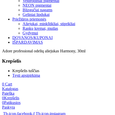
Veidrodiniai pigmentai
NEON pigmentai
Blizgučiai nagams
Geliniai lipdukai
Priežiūros priemonės
Aliejukai, minkštikliai, stiprikliai
Rankų kremai, muilas
Gydymui
DOVANOS/KUPONAI
IŠPARDAVIMAS
Adore professional odelių aliejukas Harmony, 30ml
Krepšelis
Krepšelis tuščias
Tęsti apsipirkimą
0
Cart
Katalogas
Paieška
0
Krepšelis
0
Patikusios
Paskyra
Tb-icon-facebook-f
Tb-icon-instagram