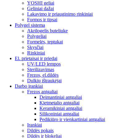
YOSHI geliai
Geliniai dažai
Lakavimo ir priauginimo rinkiniai
Formos ir tipsai
Polygel sistema
Akrilogelis buteliuke
Polygeliai
Formelės, teptukai
Skysčiai
Rinkiniai
El. prietaisai ir priedai
UV/LED lempos
Sterilizavimas
Frezos, el.dildės
Dulkių ištraukėjai
Darbo įrankiai
Frezos antgaliai
Deimantiniai antgaliai
Kietmetalio antgaliai
Keramikiniai antgaliai
Silikoniniai antgaliai
Pedikiūro ir vienkartiniai antgaliai
Įrankiai
Dildės pokais
Dildės ir blokeliai