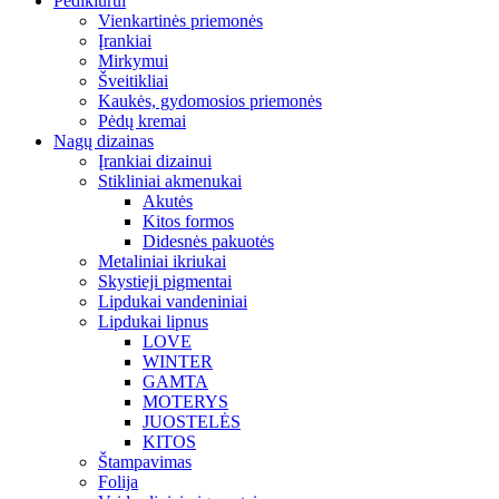
Pedikiūrui
Vienkartinės priemonės
Įrankiai
Mirkymui
Šveitikliai
Kaukės, gydomosios priemonės
Pėdų kremai
Nagų dizainas
Įrankiai dizainui
Stikliniai akmenukai
Akutės
Kitos formos
Didesnės pakuotės
Metaliniai ikriukai
Skystieji pigmentai
Lipdukai vandeniniai
Lipdukai lipnus
LOVE
WINTER
GAMTA
MOTERYS
JUOSTELĖS
KITOS
Štampavimas
Folija