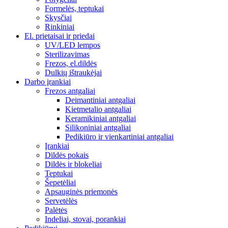
Formelės, teptukai
Skysčiai
Rinkiniai
El. prietaisai ir priedai
UV/LED lempos
Sterilizavimas
Frezos, el.dildės
Dulkių ištraukėjai
Darbo įrankiai
Frezos antgaliai
Deimantiniai antgaliai
Kietmetalio antgaliai
Keramikiniai antgaliai
Silikoniniai antgaliai
Pedikiūro ir vienkartiniai antgaliai
Įrankiai
Dildės pokais
Dildės ir blokeliai
Teptukai
Šepetėliai
Apsauginės priemonės
Servetėlės
Palėtės
Indeliai, stovai, porankiai