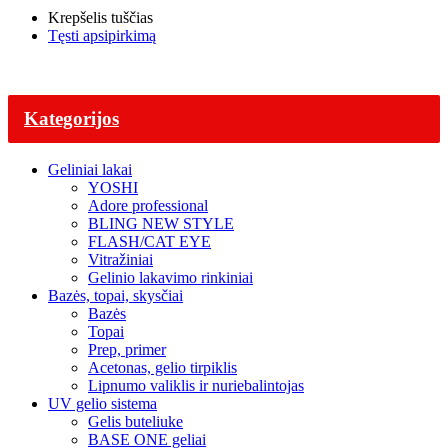
Krepšelis tuščias
Tęsti apsipirkimą
Kategorijos
Geliniai lakai
YOSHI
Adore professional
BLING NEW STYLE
FLASH/CAT EYE
Vitražiniai
Gelinio lakavimo rinkiniai
Bazės, topai, skysčiai
Bazės
Topai
Prep, primer
Acetonas, gelio tirpiklis
Lipnumo valiklis ir nuriebalintojas
UV gelio sistema
Gelis buteliuke
BASE ONE geliai