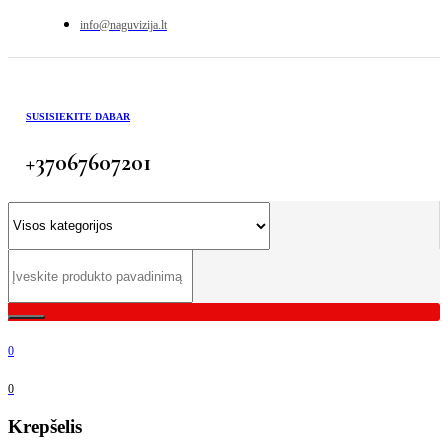
info@naguvizija.lt
SUSISIEKITE DABAR
+37067607201
0
0
Krepšelis