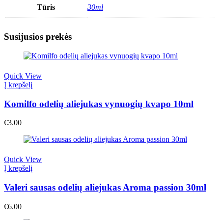
Tūris
30ml
Susijusios prekės
Quick View
Į krepšelį
Komilfo odelių aliejukas vynuogių kvapo 10ml
€
3.00
Quick View
Į krepšelį
Valeri sausas odelių aliejukas Aroma passion 30ml
€
6.00