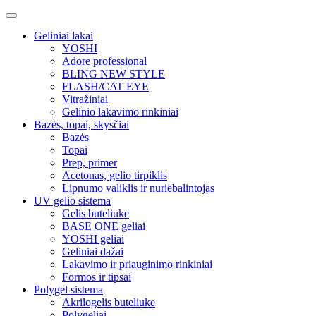
Geliniai lakai
YOSHI
Adore professional
BLING NEW STYLE
FLASH/CAT EYE
Vitražiniai
Gelinio lakavimo rinkiniai
Bazės, topai, skysčiai
Bazės
Topai
Prep, primer
Acetonas, gelio tirpiklis
Lipnumo valiklis ir nuriebalintojas
UV gelio sistema
Gelis buteliuke
BASE ONE geliai
YOSHI geliai
Geliniai dažai
Lakavimo ir priauginimo rinkiniai
Formos ir tipsai
Polygel sistema
Akrilogelis buteliuke
Polygeliai