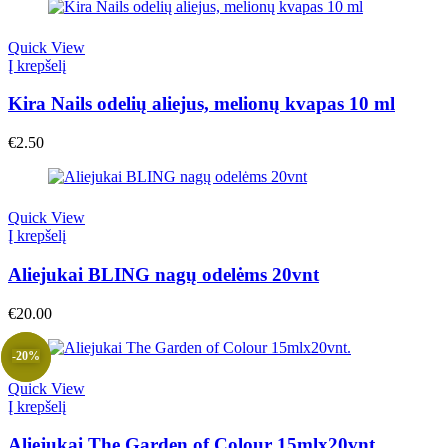
Quick View
Į krepšelį
Kira Nails odelių aliejus, melionų kvapas 10 ml
€
2.50
Quick View
Į krepšelį
Aliejukai BLING nagų odelėms 20vnt
€
20.00
-20%
Quick View
Į krepšelį
Aliejukai The Garden of Colour 15mlx20vnt.