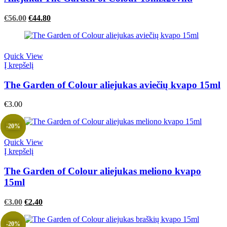
Original
Current
€
56.00
€
44.80
price
price
was:
is:
€56.00.
€56.00.
Quick View
Į krepšelį
The Garden of Colour aliejukas aviečių kvapo 15ml
€
3.00
-20%
Quick View
Į krepšelį
The Garden of Colour aliejukas meliono kvapo
15ml
Original
Current
€
3.00
€
2.40
price
price
was:
is:
-20%