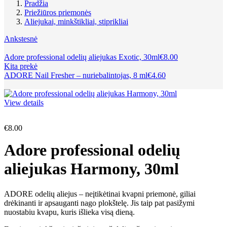
Pradžia
Priežiūros priemonės
Aliejukai, minkštikliai, stiprikliai
Ankstesnė
Adore professional odelių aliejukas Exotic, 30ml
€
8.00
Kita prekė
ADORE Nail Fresher – nuriebalintojas, 8 ml
€
4.60
View details
€
8.00
Adore professional odelių
aliejukas Harmony, 30ml
ADORE odelių aliejus – neįtikėtinai kvapni priemonė, giliai
drėkinanti ir apsauganti nago plokštelę. Jis taip pat pasižymi
nuostabiu kvapu, kuris išlieka visą dieną.