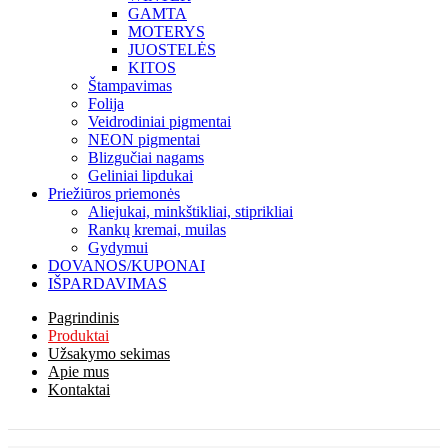
GAMTA
MOTERYS
JUOSTELĖS
KITOS
Štampavimas
Folija
Veidrodiniai pigmentai
NEON pigmentai
Blizgučiai nagams
Geliniai lipdukai
Priežiūros priemonės
Aliejukai, minkštikliai, stiprikliai
Rankų kremai, muilas
Gydymui
DOVANOS/KUPONAI
IŠPARDAVIMAS
Pagrindinis
Produktai
Užsakymo sekimas
Apie mus
Kontaktai