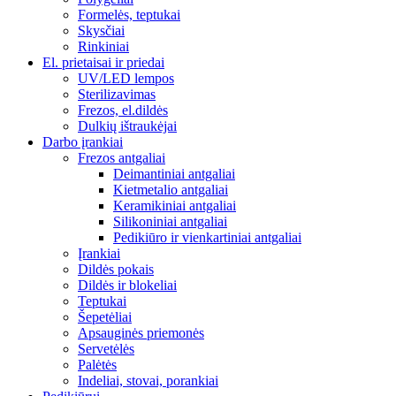
Formelės, teptukai
Skysčiai
Rinkiniai
El. prietaisai ir priedai
UV/LED lempos
Sterilizavimas
Frezos, el.dildės
Dulkių ištraukėjai
Darbo įrankiai
Frezos antgaliai
Deimantiniai antgaliai
Kietmetalio antgaliai
Keramikiniai antgaliai
Silikoniniai antgaliai
Pedikiūro ir vienkartiniai antgaliai
Įrankiai
Dildės pokais
Dildės ir blokeliai
Teptukai
Šepetėliai
Apsauginės priemonės
Servetėlės
Palėtės
Indeliai, stovai, porankiai