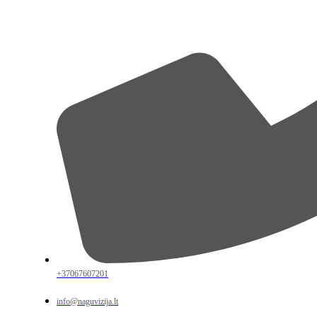
+37067607201
info@naguvizija.lt