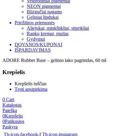
Veidrodiniai pigmentai
NEON pigmentai
Blizgučiai nagams
Geliniai lipdukai
Priežiūros priemonės
Aliejukai, minkštikliai, stiprikliai
Rankų kremai, muilas
Gydymui
DOVANOS/KUPONAI
IŠPARDAVIMAS
ADORE Rubber Base – gelinio lako pagrindas, 60 ml
Krepšelis
Krepšelis tuščias
Tęsti apsipirkimą
0
Cart
Katalogas
Paieška
0
Krepšelis
0
Patikusios
Paskyra
Tb-icon-facebook-f
Tb-icon-instagram