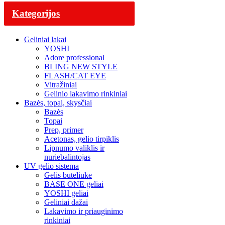
Kategorijos
Geliniai lakai
YOSHI
Adore professional
BLING NEW STYLE
FLASH/CAT EYE
Vitražiniai
Gelinio lakavimo rinkiniai
Bazės, topai, skysčiai
Bazės
Topai
Prep, primer
Acetonas, gelio tirpiklis
Lipnumo valiklis ir
nuriebalintojas
UV gelio sistema
Gelis buteliuke
BASE ONE geliai
YOSHI geliai
Geliniai dažai
Lakavimo ir priauginimo
rinkiniai