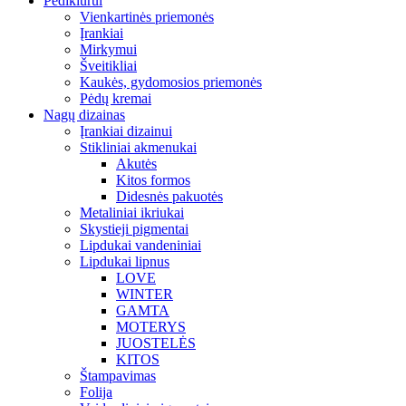
Pedikiūrui
Vienkartinės priemonės
Įrankiai
Mirkymui
Šveitikliai
Kaukės, gydomosios priemonės
Pėdų kremai
Nagų dizainas
Įrankiai dizainui
Stikliniai akmenukai
Akutės
Kitos formos
Didesnės pakuotės
Metaliniai ikriukai
Skystieji pigmentai
Lipdukai vandeniniai
Lipdukai lipnus
LOVE
WINTER
GAMTA
MOTERYS
JUOSTELĖS
KITOS
Štampavimas
Folija