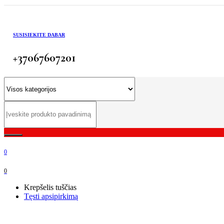
SUSISIEKITE DABAR
+37067607201
0
0
Krepšelis tuščias
Tęsti apsipirkimą