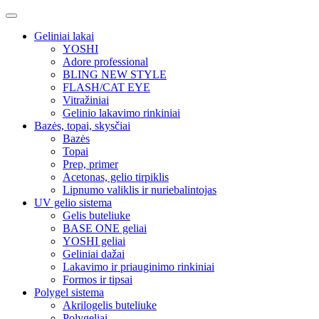
Geliniai lakai
YOSHI
Adore professional
BLING NEW STYLE
FLASH/CAT EYE
Vitražiniai
Gelinio lakavimo rinkiniai
Bazės, topai, skysčiai
Bazės
Topai
Prep, primer
Acetonas, gelio tirpiklis
Lipnumo valiklis ir nuriebalintojas
UV gelio sistema
Gelis buteliuke
BASE ONE geliai
YOSHI geliai
Geliniai dažai
Lakavimo ir priauginimo rinkiniai
Formos ir tipsai
Polygel sistema
Akrilogelis buteliuke
Polygeliai