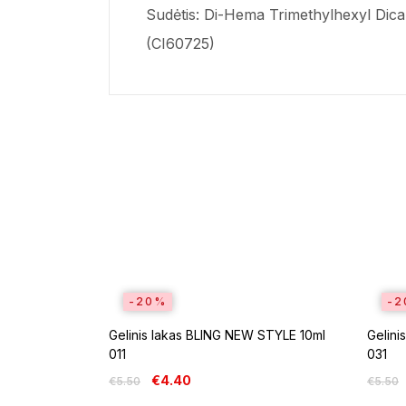
Sudėtis: Di-Hema Trimethylhexyl Dic
(CI60725)
-20%
-2
Gelinis lakas BLING NEW STYLE 10ml
Gelini
011
031
€
4.40
€
5.50
€
5.50