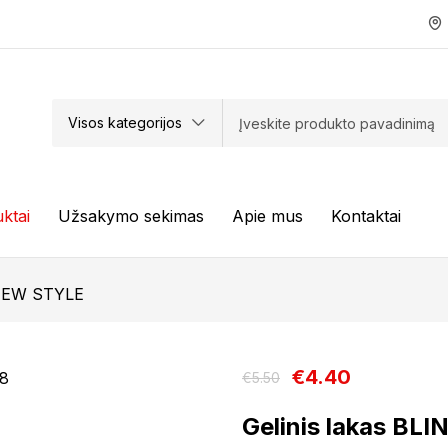
Visos kategorijos
ktai
Užsakymo sekimas
Apie mus
Kontaktai
NEW STYLE
€
4.40
€
5.50
Gelinis lakas BL