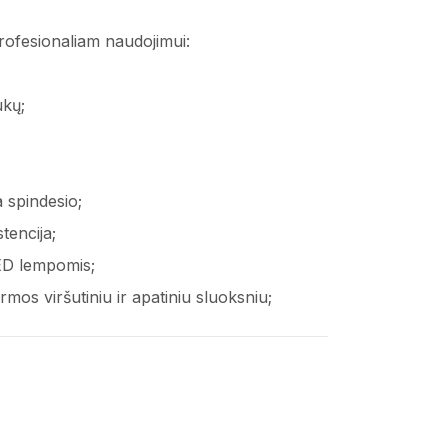
profesionaliam naudojimui:
ukų;
 spindesio;
tencija;
ED lempomis;
rmos viršutiniu ir apatiniu sluoksniu;