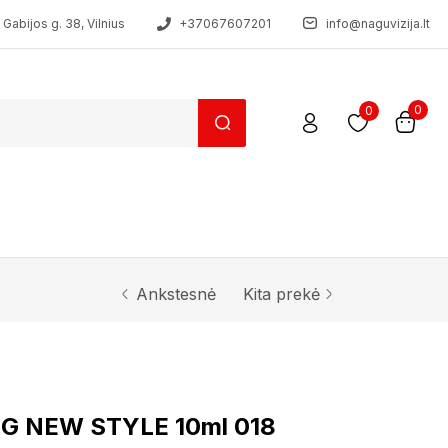
Gabijos g. 38, Vilnius
+37067607201
info@naguvizija.lt
0
0
Ankstesnė
Kita prekė
ING NEW STYLE 10ml 018