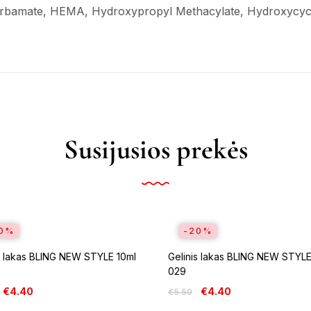
arbamate, HEMA, Hydroxypropyl Methacylate, Hydroxycycl
Susijusios prekės
0%
-20%
s lakas BLING NEW STYLE 10ml
Gelinis lakas BLING NEW STYLE
029
€
4.40
€
4.40
€
5.50