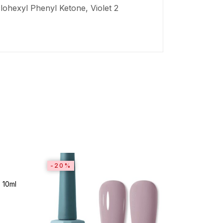
ohexyl Phenyl Ketone, Violet 2
-20%
-20%
 10ml