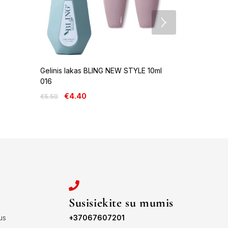
Gelinis lakas BLING NEW STYLE 10ml
Gelinis lak
016
044
€
4.40
€
4.4
€
5.50
€
5.50
Susisiekite su mumis
us
+37067607201