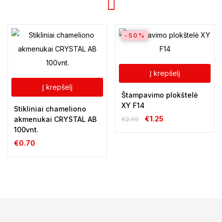
-50%
Į krepšelį
Į krepšelį
Štampavimo plokštelė
XY F14
Stikliniai chameliono
€
1.25
akmenukai CRYSTAL AB
€
2.50
100vnt.
€
0.70