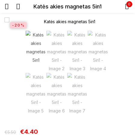
0
Katės akies magnetas 5in1
Prisijunkite
-20%
Prisiminti slaptažodį
Pamiršote slaptažodį?
Prisijungti
Registracija
€
4.40
€
5.50