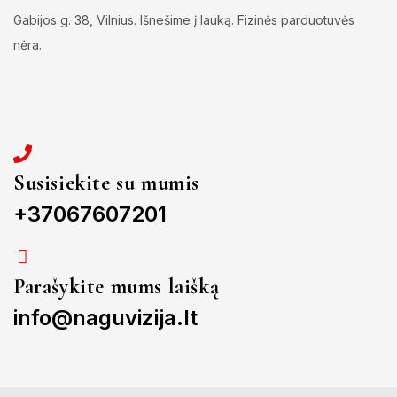
Gabijos g. 38, Vilnius. Išnešime į lauką. Fizinės parduotuvės
nėra.
Susisiekite su mumis
+37067607201
Parašykite mums laišką
info@naguvizija.lt