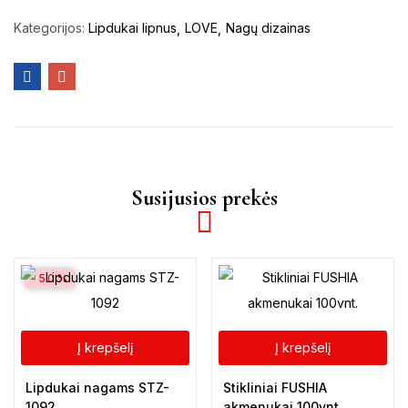
Kategorijos:
Lipdukai lipnus
LOVE
Nagų dizainas
Susijusios prekės
-50%
Į krepšelį
Į krepšelį
Lipdukai nagams STZ-
Stikliniai FUSHIA
1092
akmenukai 100vnt.