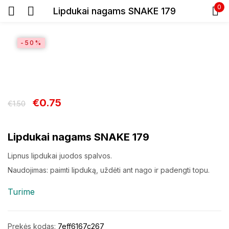
0
Lipdukai nagams SNAKE 179
Prisijunkite
-50%
€
0.75
€
1.50
Prisiminti slaptažodį
Lipdukai nagams SNAKE 179
Pamiršote slaptažodį?
Lipnus lipdukai juodos spalvos.
Prisijungti
Naudojimas: paimti lipduką, uždėti ant nago ir padengti topu.
Turime
Registracija
Prekės kodas:
7eff6167c267