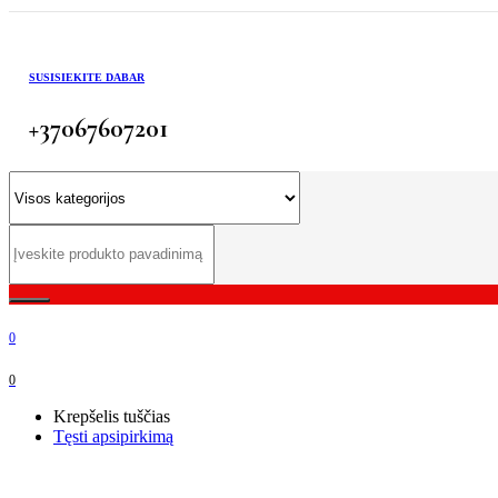
SUSISIEKITE DABAR
+37067607201
0
0
Krepšelis tuščias
Tęsti apsipirkimą