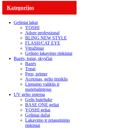
Kategorijos
Geliniai lakai
YOSHI
Adore professional
BLING NEW STYLE
FLASH/CAT EYE
Vitražiniai
Gelinio lakavimo rinkiniai
Bazės, topai, skysčiai
Bazės
Topai
Prep, primer
Acetonas, gelio tirpiklis
Lipnumo valiklis ir
nuriebalintojas
UV gelio sistema
Gelis buteliuke
BASE ONE geliai
YOSHI geliai
Geliniai dažai
Lakavimo ir priauginimo
rinkiniai