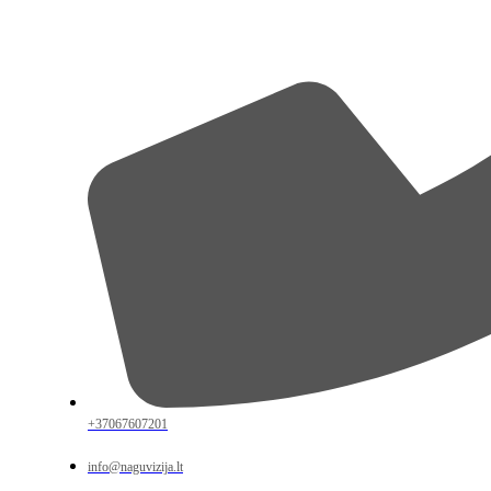
+37067607201
info@naguvizija.lt