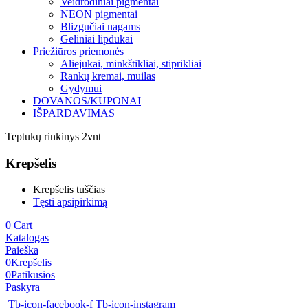
Veidrodiniai pigmentai
NEON pigmentai
Blizgučiai nagams
Geliniai lipdukai
Priežiūros priemonės
Aliejukai, minkštikliai, stiprikliai
Rankų kremai, muilas
Gydymui
DOVANOS/KUPONAI
IŠPARDAVIMAS
Teptukų rinkinys 2vnt
Krepšelis
Krepšelis tuščias
Tęsti apsipirkimą
0
Cart
Katalogas
Paieška
0
Krepšelis
0
Patikusios
Paskyra
Tb-icon-facebook-f
Tb-icon-instagram