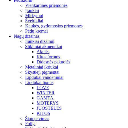
Pedikiūrui
Vienkartinės priemonės
Įrankiai
Mirkymui
Šveitikliai
Kaukės, gydomosios priemonės
Pėdų kremai
Nagų dizainas
Įrankiai dizainui
Stikliniai akmenukai
Akutės
Kitos formos
Didesnės pakuotės
Metaliniai ikriukai
Skystieji pigmentai
Lipdukai vandeniniai
Lipdukai lipnus
LOVE
WINTER
GAMTA
MOTERYS
JUOSTELĖS
KITOS
Štampavimas
Folija