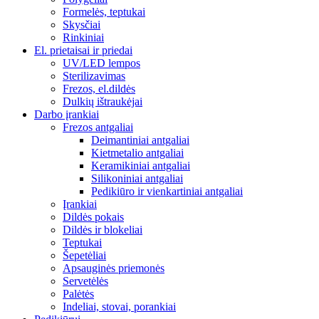
Formelės, teptukai
Skysčiai
Rinkiniai
El. prietaisai ir priedai
UV/LED lempos
Sterilizavimas
Frezos, el.dildės
Dulkių ištraukėjai
Darbo įrankiai
Frezos antgaliai
Deimantiniai antgaliai
Kietmetalio antgaliai
Keramikiniai antgaliai
Silikoniniai antgaliai
Pedikiūro ir vienkartiniai antgaliai
Įrankiai
Dildės pokais
Dildės ir blokeliai
Teptukai
Šepetėliai
Apsauginės priemonės
Servetėlės
Palėtės
Indeliai, stovai, porankiai