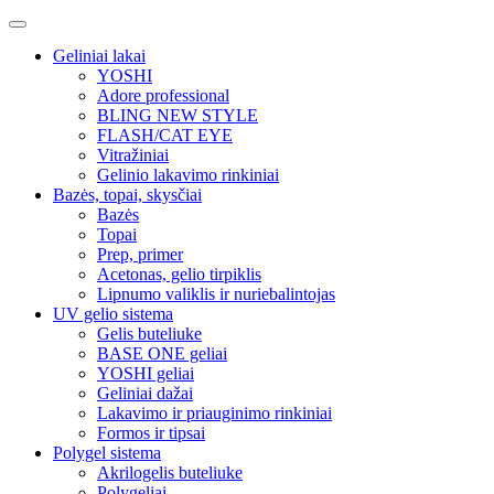
Geliniai lakai
YOSHI
Adore professional
BLING NEW STYLE
FLASH/CAT EYE
Vitražiniai
Gelinio lakavimo rinkiniai
Bazės, topai, skysčiai
Bazės
Topai
Prep, primer
Acetonas, gelio tirpiklis
Lipnumo valiklis ir nuriebalintojas
UV gelio sistema
Gelis buteliuke
BASE ONE geliai
YOSHI geliai
Geliniai dažai
Lakavimo ir priauginimo rinkiniai
Formos ir tipsai
Polygel sistema
Akrilogelis buteliuke
Polygeliai