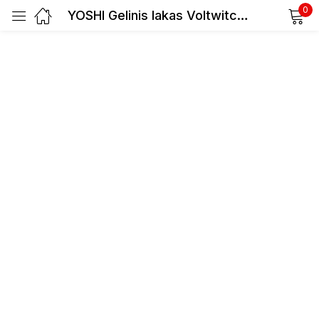
0
YOSHI Gelinis lakas Voltwitch – 236 6ml
Prisijunkite
Prisiminti slaptažodį
Pamiršote slaptažodį?
Prisijungti
Registracija