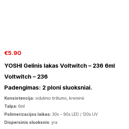
€
5.90
YOSHI Gelinis lakas Voltwitch – 236 6ml
Voltwitch – 236
Padengimas:
2 ploni sluoksniai.
Konsistencija:
vidutinio tirštumo, kreminė
Talpa:
6ml
Polimerizacijos laikas:
30s – 90s LED / 120s UV
Dispersinis sluoksnis
: yra