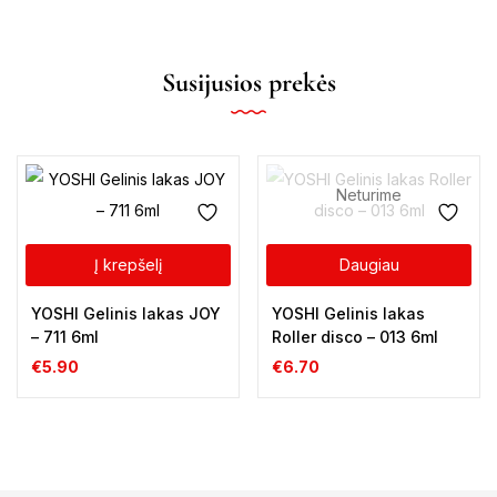
Susijusios prekės
Neturime
Į krepšelį
Daugiau
YOSHI Gelinis lakas JOY
YOSHI Gelinis lakas
– 711 6ml
Roller disco – 013 6ml
€
5.90
€
6.70