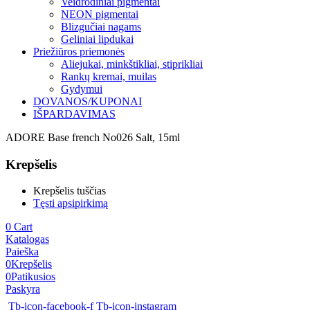
Veidrodiniai pigmentai
NEON pigmentai
Blizgučiai nagams
Geliniai lipdukai
Priežiūros priemonės
Aliejukai, minkštikliai, stiprikliai
Rankų kremai, muilas
Gydymui
DOVANOS/KUPONAI
IŠPARDAVIMAS
ADORE Base french No026 Salt, 15ml
Krepšelis
Krepšelis tuščias
Tęsti apsipirkimą
0
Cart
Katalogas
Paieška
0
Krepšelis
0
Patikusios
Paskyra
Tb-icon-facebook-f
Tb-icon-instagram