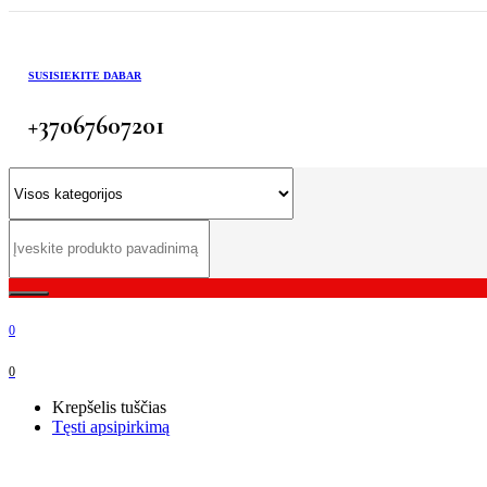
SUSISIEKITE DABAR
+37067607201
0
0
Krepšelis tuščias
Tęsti apsipirkimą