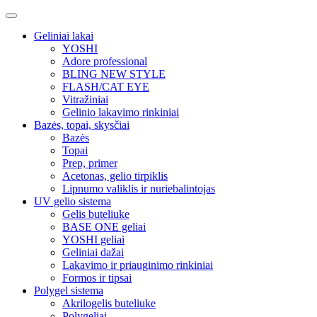
Geliniai lakai
YOSHI
Adore professional
BLING NEW STYLE
FLASH/CAT EYE
Vitražiniai
Gelinio lakavimo rinkiniai
Bazės, topai, skysčiai
Bazės
Topai
Prep, primer
Acetonas, gelio tirpiklis
Lipnumo valiklis ir nuriebalintojas
UV gelio sistema
Gelis buteliuke
BASE ONE geliai
YOSHI geliai
Geliniai dažai
Lakavimo ir priauginimo rinkiniai
Formos ir tipsai
Polygel sistema
Akrilogelis buteliuke
Polygeliai