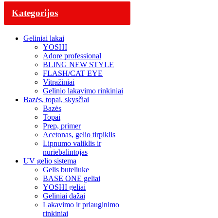
Kategorijos
Geliniai lakai
YOSHI
Adore professional
BLING NEW STYLE
FLASH/CAT EYE
Vitražiniai
Gelinio lakavimo rinkiniai
Bazės, topai, skysčiai
Bazės
Topai
Prep, primer
Acetonas, gelio tirpiklis
Lipnumo valiklis ir
nuriebalintojas
UV gelio sistema
Gelis buteliuke
BASE ONE geliai
YOSHI geliai
Geliniai dažai
Lakavimo ir priauginimo
rinkiniai