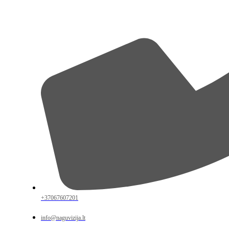
+37067607201
info@naguvizija.lt