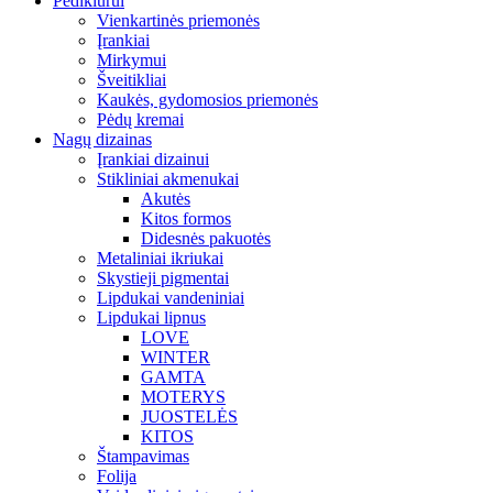
Pedikiūrui
Vienkartinės priemonės
Įrankiai
Mirkymui
Šveitikliai
Kaukės, gydomosios priemonės
Pėdų kremai
Nagų dizainas
Įrankiai dizainui
Stikliniai akmenukai
Akutės
Kitos formos
Didesnės pakuotės
Metaliniai ikriukai
Skystieji pigmentai
Lipdukai vandeniniai
Lipdukai lipnus
LOVE
WINTER
GAMTA
MOTERYS
JUOSTELĖS
KITOS
Štampavimas
Folija