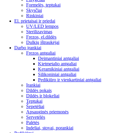
Formelės, teptukai
Skysčiai
Rinkiniai
El. prietaisai ir priedai
UV/LED lempos
Sterilizavimas
Frezos, el.dildės
Dulkių ištraukėjai
Darbo įrankiai
Frezos antgaliai
Deimantiniai antgaliai
Kietmetalio antgaliai
Keramikiniai antgaliai
Silikoniniai antgaliai
Pedikiūro ir vienkartiniai antgaliai
Įrankiai
Dildės pokais
Dildės ir blokeliai
Teptukai
Šepetėliai
Apsauginės priemonės
Servetėlės
Palėtės
Indeliai, stovai, porankiai